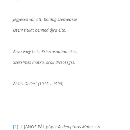
Jegyesed vár ott: boldog szenvedése
isteni titkát benned újra élte.
Anya vagy te is, Krisztusodban ékes,
Szerelmes mátka, örök-dicsőséges.
Békés Gellért (1915 – 1999)
[1]
II. JÁNOS PÁL pápa:
Redemptoris Mater – A