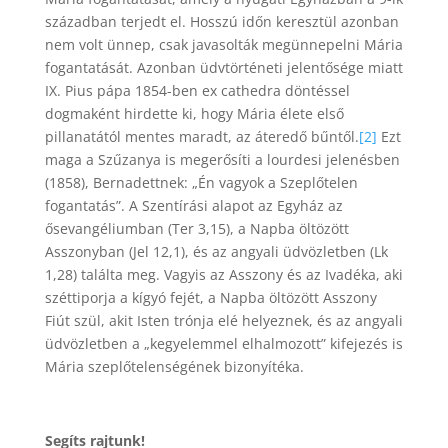
században terjedt el. Hosszú időn keresztül azonban
nem volt ünnep, csak javasolták megünnepelni Mária
fogantatását. Azonban üdvtörténeti jelentősége miatt
IX. Pius pápa 1854-ben ex cathedra döntéssel
dogmaként hirdette ki, hogy Mária élete első
pillanatától mentes maradt, az áteredő bűntől.
[2]
Ezt
maga a Szűzanya is megerősíti a lourdesi jelenésben
(1858), Bernadettnek: „Én vagyok a Szeplőtelen
fogantatás”. A Szentírási alapot az Egyház az
ősevangéliumban (Ter 3,15), a Napba öltözött
Asszonyban (Jel 12,1), és az angyali üdvözletben (Lk
1,28) találta meg. Vagyis az Asszony és az Ivadéka, aki
széttiporja a kígyó fejét, a Napba öltözött Asszony
Fiút szül, akit Isten trónja elé helyeznek, és az angyali
üdvözletben a „kegyelemmel elhalmozott” kifejezés is
Mária szeplőtelenségének bizonyítéka.
Segíts rajtunk!