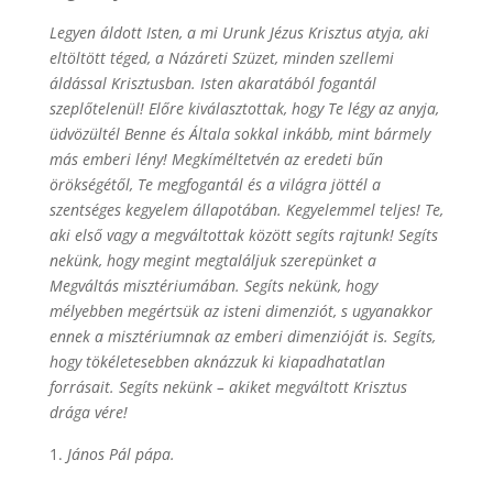
Legyen áldott Isten, a mi Urunk Jézus Krisztus atyja, aki
eltöltött téged, a Názáreti Szüzet, minden szellemi
áldással Krisztusban. Isten akaratából fogantál
szeplőtelenül! Előre kiválasztottak, hogy Te légy az anyja,
üdvözültél Benne és Általa sokkal inkább, mint bármely
más emberi lény! Megkíméltetvén az eredeti bűn
örökségétől, Te megfogantál és a világra jöttél a
szentséges kegyelem állapotában. Kegyelemmel teljes! Te,
aki első vagy a megváltottak között segíts rajtunk! Segíts
nekünk, hogy megint megtaláljuk szerepünket a
Megváltás misztériumában. Segíts nekünk, hogy
mélyebben megértsük az isteni dimenziót, s ugyanakkor
ennek a misztériumnak az emberi dimenzióját is. Segíts,
hogy tökéletesebben aknázzuk ki kiapadhatatlan
forrásait. Segíts nekünk – akiket megváltott Krisztus
drága vére!
János Pál pápa.