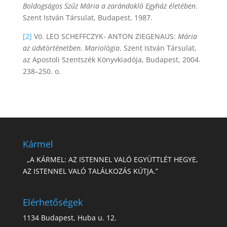
Boldogságos Szűz Mária a zarándokló Egyház életében
.
Szent István Társulat, Budapest, 1987.
[2]
Vö. LEO SCHEFFCZYK- ANTON ZIEGENAUS:
Mária
az üdvtörténetben. Mariológia
. Szent István Társulat,
az Apostoli Szentszék Könyvkiadója, Budapest, 2004.
238–250. o.
Kármel
„A KÁRMEL: AZ ISTENNEL VALÓ EGYÜTTLÉT HEGYE,
AZ ISTENNEL VALÓ TALÁLKOZÁS KÚTJA.”
Elérhetőségek
1134 Budapest, Huba u. 12.