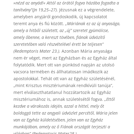
»nézd az anyád!« Attól az órától fogva házába fogadta a
tanítvány”(Jn 19,25–27).
Jézusnak ez a végrendelete,
amelyben anyjáról gondoskodik, új kapcsolatot
teremt anya és fiú között.
„Máriának ez az új anyasága,
amely a hitből született, az „új” szeretet gyümölcse,
amely őbenne, a kereszt tövében, fiának üdvözítő
szeretetében való részvételével érett be teljesen”
(Redemptoris Mater 23.).
Azonban Mária anyasága
nem ér véget, mert az Egyházban és az Egyház által
folytatódik. Mert ott van pünkösd napján az utolsó
vacsora termében és állhatatosan imádkozik az
apostolokkal. Tehát ott van az Egyház születésénél,
„mint Krisztus misztériumának rendkívüli tanúja”,
mert elválaszthatatlanul hozzátartozik az Egyház
misztériumához is, annak születésétől fogva.
„Ettől
kezdve a várakozás idején, azzal a hittel, mely őt
boldoggá tette az angyali üdvözlet percétől, Mária jelen
van az Egyház küldetésében, jelen van az Egyház
munkájában, amely az ő Fiának országát terjeszti a
világban” (Redemptoris Mater28.).