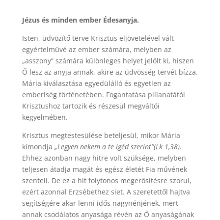
Jézus és minden ember Édesanyja.
Isten, üdvözítő terve Krisztus eljövetelével vált
egyértelművé az ember számára, melyben az
„asszony” számára különleges helyet jelölt ki, hiszen
Ő lesz az anyja annak, akire az üdvösség tervét bízza.
Mária kiválasztása egyedülálló és egyetlen az
emberiség történetében. Fogantatása pillanatától
Krisztushoz tartozik és részesül megváltói
kegyelmében.
Krisztus megtestesülése beteljesül, mikor Mária
kimondja
„Legyen nekem a te igéd szerint”(Lk 1,38).
Ehhez azonban nagy hitre volt szüksége, melyben
teljesen átadja magát és egész életét Fia művének
szenteli. De ez a hit folytonos megerősítésre szorul,
ezért azonnal Erzsébethez siet. A szeretettől hajtva
segítségére akar lenni idős nagynénjének, mert
annak csodálatos anyasága révén az Ő anyaságának