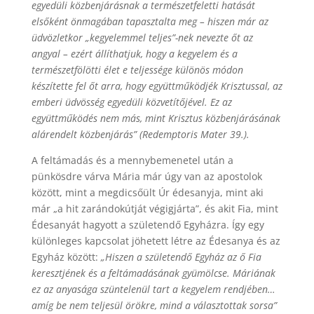
egyedüli közbenjárásnak a természetfeletti hatását
elsőként önmagában tapasztalta meg – hiszen már az
üdvözletkor „kegyelemmel teljes”-nek nevezte őt az
angyal – ezért állíthatjuk, hogy a kegyelem és a
természetfölötti élet e teljessége különös módon
készítette fel őt arra, hogy együttműködjék Krisztussal, az
emberi üdvösség egyedüli közvetítőjével. Ez az
együttműködés nem más, mint Krisztus közbenjárásának
alárendelt közbenjárás” (Redemptoris Mater 39.).
A feltámadás és a mennybemenetel után a
pünkösdre várva Mária már úgy van az apostolok
között, mint a megdicsőült Úr édesanyja, mint aki
már „a hit zarándokútját végigjárta”, és akit Fia, mint
Édesanyát hagyott a születendő Egyházra. Így egy
különleges kapcsolat jöhetett létre az Édesanya és az
Egyház között:
„Hiszen a születendő Egyház az ő Fia
keresztjének és a feltámadásának gyümölcse. Máriának
ez az anyasága szüntelenül tart a kegyelem rendjében…
amíg be nem teljesül örökre, mind a választottak sorsa”