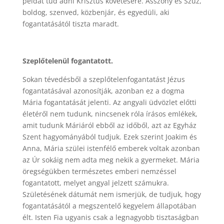
példát tud adni Krisztus követésére. Asszony és Szűz,
boldog, szenved, közbenjár, és egyedüli, aki
fogantatásától tiszta maradt.
Szeplőtelenül fogantatott.
Sokan tévedésből a szeplőtelenfogantatást Jézus
fogantatásával azonosítják, azonban ez a dogma
Mária fogantatását jelenti. Az angyali üdvözlet előtti
életéről nem tudunk, nincsenek róla írásos emlékek,
amit tudunk Máriáról ebből az időből, azt az Egyház
Szent hagyományából tudjuk. Ezek szerint Joakim és
Anna, Mária szülei istenfélő emberek voltak azonban
az Úr sokáig nem adta meg nekik a gyermeket. Mária
öregségükben természetes emberi nemzéssel
fogantatott, melyet angyal jelzett számukra.
Születésének dátumát nem ismerjük, de tudjuk, hogy
fogantatásától a megszentelő kegyelem állapotában
élt. Isten Fia ugyanis csak a legnagyobb tisztaságban