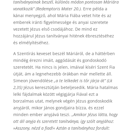
tanítványainak beszél, különös módon pontosan Máriára
vonatkozik” (Redemptoris Mater 20.).
Erre példa a
kánai menyegző, ahol Mária Fiába vetet hite és az
emberek iránti figyelmessége és anyai szeretete
vezetett Jézus első csodájához. De mind ez
hozzájárul Jézus tanítványai hitének ébresztéséhez
és elmélyítéséhez.
A Szentírás keveset beszél Máriáról, de a háttérben
mindég érezni imáit, aggódását és gondoskodó
szeretetét. Ha nincs is jelen, imáival kíséri Szent Fia
útját, ám a legnehezebb órákban már mellette áll.
Simeon jövendölése
„a te lelkedet is tőr járja át” (Lk
2,35)
Jézus keresztútján beteljesedik. Mária hatalmas
lelki fájdalmak között végigjárja Fiával ezt a
borzalmas utat, melynek végén Jézus gondoskodik
anyjáról, mikor János gondjaira bízza, és ezzel
minden ember anyjává teszi.
„Amikor Jézus látta, hogy
ott áll anyja és szeretett tanítványa, így szólt anyjához:
»Asszony, nézd a fiad!« Aztán a tanítványhoz fordult: