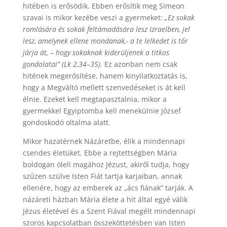
hitében is erősödik. Ebben erősítik meg Simeon
szavai is mikor kezébe veszi a gyermeket:
„Ez sokak
romlására és sokak feltámadására lesz Izraelben, jel
lesz, amelynek ellene mondanak,- a te lelkedet is tőr
járja át, – hogy sokaknak kiderüljenek a titkos
gondolatai” (Lk 2,34–35).
Ez azonban nem csak
hitének megerősítése, hanem kinyilatkoztatás is,
hogy a Megváltó mellett szenvedéseket is át kell
élnie. Ezeket kell megtapasztalnia, mikor a
gyermekkel Egyiptomba kell menekülnie József
gondoskodó oltalma alatt.
Mikor hazatérnek Názáretbe, élik a mindennapi
csendes életüket. Ebbe a rejtettségben Mária
boldogan öleli magához Jézust, akiről tudja, hogy
szűzen szülve Isten Fiát tartja karjaiban, annak
ellenére, hogy az emberek az „ács fiának” tarják. A
názáreti házban Mária élete a hit által egyé válik
Jézus életével és a Szent Fiával megélt mindennapi
szoros kapcsolatban összeköttetésben van Isten