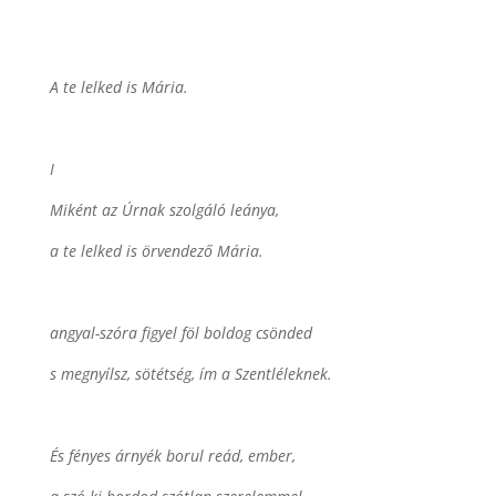
A te lelked is Mária.
I
Miként az Úrnak szolgáló leánya,
a te lelked is örvendező Mária.
angyal-szóra figyel föl boldog csönded
s megnyílsz, sötétség, ím a Szentléleknek.
És fényes árnyék borul reád, ember,