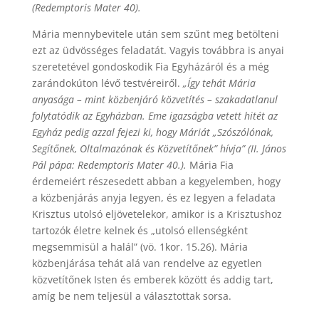
(Redemptoris Mater 40).
Mária mennybevitele után sem szűnt meg betölteni
ezt az üdvösséges feladatát. Vagyis továbbra is anyai
szeretetével gondoskodik Fia Egyházáról és a még
zarándokúton lévő testvéreiről.
„Így tehát Mária
anyasága – mint közbenjáró közvetítés – szakadatlanul
folytatódik az Egyházban. Eme igazságba vetett hitét az
Egyház pedig azzal fejezi ki, hogy Máriát „Szószólónak,
Segítőnek, Oltalmazónak és Közvetítőnek” hívja” (II. János
Pál pápa: Redemptoris Mater 40.).
Mária Fia
érdemeiért részesedett abban a kegyelemben, hogy
a közbenjárás anyja legyen, és ez legyen a feladata
Krisztus utolsó eljövetelekor, amikor is a Krisztushoz
tartozók életre kelnek és „utolsó ellenségként
megsemmisül a halál” (vö. 1kor. 15.26). Mária
közbenjárása tehát alá van rendelve az egyetlen
közvetítőnek Isten és emberek között és addig tart,
amíg be nem teljesül a választottak sorsa.