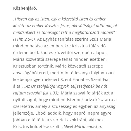
Közbenjáró.
„Hiszen egy az Isten, egy a közvetítő Isten és ember
között: az ember Krisztus Jézus, aki váltságul adta magát
mindenkiért és tanúságot tett a meghatározott időben”
(1Tim 2,5-6).
Az Egyház tanítása szerint Szűz Mária
minden hatása az emberekre Krisztus túláradó
érdemeiből fakad és közvetítői szerepén alapul.
Mária közvetítői szerepe tehát minden esetben,
Krisztusban történik. Mária közvetítői szerepe
anyaságából ered, mert mint édesanya folytonosan
közbenjár gyermekeiért Szent Fiánál és Szent Fia
által.
„Az Ur szolgálója vagyok, teljesedjenek be hát
rajtam szavaid” (Lk 1,33).
Mária szavai feltárják azt a
nyitottságot, hogy mindent Istennek adva kész arra a
szeretetre, amely a szüzesség és egyben az anyaság
jellemzője. Ebből adódik, hogy napról napra egyre
jobban eltöltötte a szeretet azok iránt, akiknek
Krisztus küldetése szolt.
„Mivel Mária ennek az