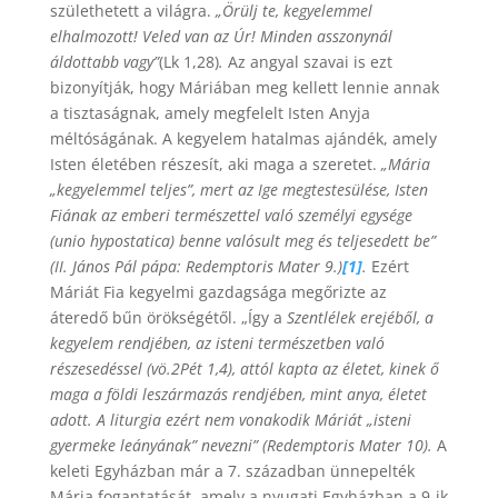
születhetett a világra.
„Örülj te, kegyelemmel
elhalmozott! Veled van az Úr! Minden asszonynál
áldottabb vagy”
(Lk 1,28)
.
Az angyal szavai is ezt
bizonyítják, hogy Máriában meg kellett lennie annak
a tisztaságnak, amely megfelelt Isten Anyja
méltóságának. A kegyelem hatalmas ajándék, amely
Isten életében részesít, aki maga a szeretet.
„Mária
„kegyelemmel teljes”, mert az Ige megtestesülése, Isten
Fiának az emberi természettel való személyi egysége
(unio hypostatica) benne valósult meg és teljesedett be”
(II. János Pál pápa: Redemptoris Mater 9.)
[1]
.
Ezért
Máriát Fia kegyelmi gazdagsága megőrizte az
áteredő bűn örökségétől. „Így a
Szentlélek erejéből, a
kegyelem rendjében, az isteni természetben való
részesedéssel (vö.2Pét 1,4), attól kapta az életet, kinek ő
maga a földi leszármazás rendjében, mint anya, életet
adott. A liturgia ezért nem vonakodik Máriát „isteni
gyermeke leányának” nevezni” (Redemptoris Mater 10).
A
keleti Egyházban már a 7. században ünnepelték
Mária fogantatását, amely a nyugati Egyházban a 9-ik