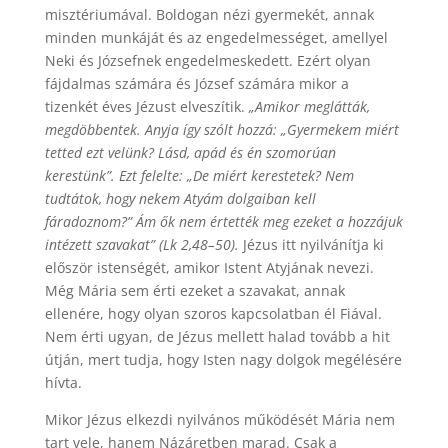
misztériumával. Boldogan nézi gyermekét, annak
minden munkáját és az engedelmességet, amellyel
Neki és Józsefnek engedelmeskedett. Ezért olyan
fájdalmas számára és József számára mikor a
tizenkét éves Jézust elveszítik.
„Amikor meglátták,
megdöbbentek. Anyja így szólt hozzá: „Gyermekem miért
tetted ezt velünk? Lásd, apád és én szomorúan
kerestünk”. Ezt felelte: „De miért kerestetek? Nem
tudtátok, hogy nekem Atyám dolgaiban kell
fáradoznom?” Ám ők nem értették meg ezeket a hozzájuk
intézett szavakat” (Lk 2,48–50).
Jézus itt nyilvánítja ki
először istenségét, amikor Istent Atyjának nevezi.
Még Mária sem érti ezeket a szavakat, annak
ellenére, hogy olyan szoros kapcsolatban él Fiával.
Nem érti ugyan, de Jézus mellett halad tovább a hit
útján, mert tudja, hogy Isten nagy dolgok megélésére
hívta.
Mikor Jézus elkezdi nyilvános működését Mária nem
tart vele, hanem Názáretben marad. Csak a