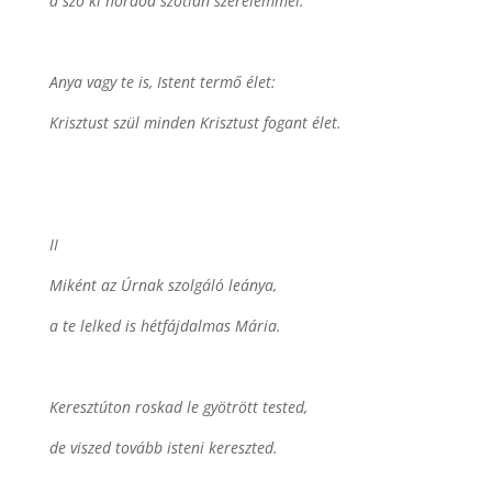
a szó ki hordod szótlan szerelemmel.
Anya vagy te is, Istent termő élet:
Krisztust szül minden Krisztust fogant élet.
II
Miként az Úrnak szolgáló leánya,
a te lelked is hétfájdalmas Mária.
Keresztúton roskad le gyötrött tested,
de viszed tovább isteni kereszted.