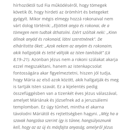
hírhozóktól tud Fia működéséről, hogy tömegek
követik őt, hogy hirdeti az örömhírt és betegeket
gyógyít. Mikor mégis elmegy hozzá rokonaival nem
várt dolog történik:
„Eljöttek anyja és rokonai, de a
tömegen nem tudtak áthatolni. Ezért szóltak neki: „Kinn
állnak anyád és rokonaid, látni szeretnének”. De
elhárította őket: „Azok nekem az anyám és rokonaim,
akik hallgatják és tetté váltják az Isten tanítását” (Lk
8,19–21).
Azonban Jézus nem a rokoni szálakat akarja
ezzel megszakítani, hanem az istenkapcsolat
fontosságára akar figyelmeztetni, hiszen jól tudja,
hogy Mária az első azok között, akik hallgatják és meg
is tartják Isten szavát. Ez a kijelentés pedig
összefüggésben van a tizenkét éves Jézus válaszával,
amelyet Máriának és Józsefnek ad a jeruzsálemi
templomban. Ez úgy tűnhet, mintha el akarna
távolodni Máriától és rejtettségben hagyni.
„Még ha a
szavak hangzása szerint így is tűnne, hangsúlyoznunk
kell, hogy az az új és másfajta anyaság, amelyről Jézus