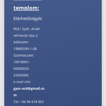
templom:
Elérhetőségek:
9021 Győr, Aradi
vértanúk útja 2.
Adószám:
19885599-1-08
Számlaszám:
10918001-
00000020-
63350005
e-mail cím:
gyor.ocd@gmail.co
m
Tel: +36 96 618 863