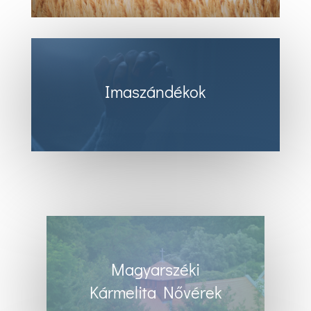
Imaszándékok
Magyarszéki
Kármelita Nővérek