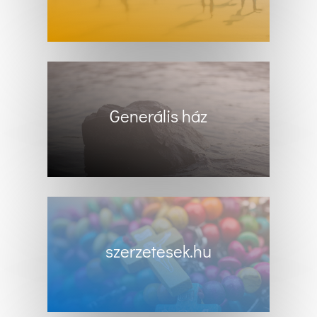
Generális ház
szerzetesek.hu