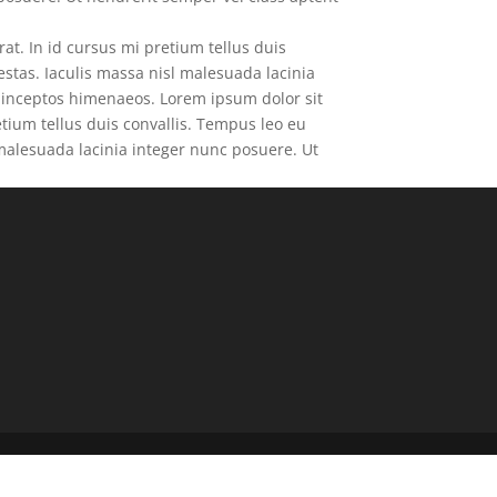
at. In id cursus mi pretium tellus duis
stas. Iaculis massa nisl malesuada lacinia
a inceptos himenaeos. Lorem ipsum dolor sit
etium tellus duis convallis. Tempus leo eu
malesuada lacinia integer nunc posuere. Ut