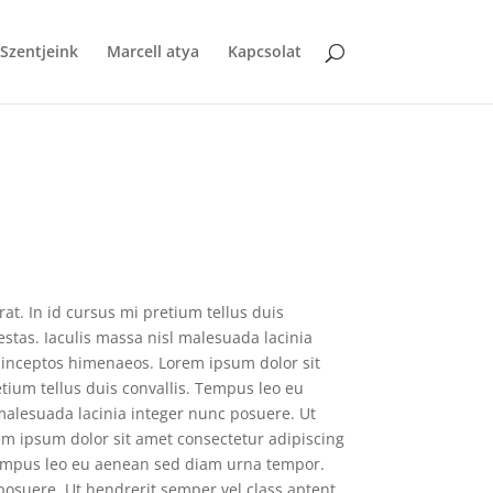
Szentjeink
Marcell atya
Kapcsolat
at. In id cursus mi pretium tellus duis
stas. Iaculis massa nisl malesuada lacinia
a inceptos himenaeos. Lorem ipsum dolor sit
etium tellus duis convallis. Tempus leo eu
malesuada lacinia integer nunc posuere. Ut
rem ipsum dolor sit amet consectetur adipiscing
. Tempus leo eu aenean sed diam urna tempor.
posuere. Ut hendrerit semper vel class aptent