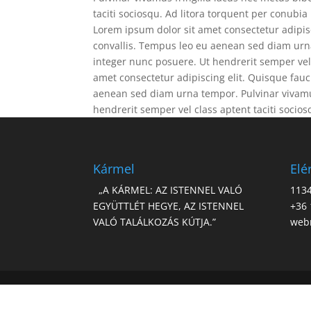
taciti sociosqu. Ad litora torquent per conubi
Lorem ipsum dolor sit amet consectetur adipisc
convallis. Tempus leo eu aenean sed diam urna
integer nunc posuere. Ut hendrerit semper vel 
amet consectetur adipiscing elit. Quisque fauc
aenean sed diam urna tempor. Pulvinar vivamus
hendrerit semper vel class aptent taciti socio
Kármel
Elé
„A KÁRMEL: AZ ISTENNEL VALÓ
1134
EGYÜTTLÉT HEGYE, AZ ISTENNEL
+36 
VALÓ TALÁLKOZÁS KÚTJA.”
web