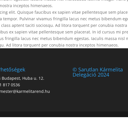
a nostra inceptos himenaeos.
ing elit. Quisque faucibus ex sapien vitae pellentesque sem placer
 tempor. Pulvinar vivamus fringilla lacus nec metus bibendum ege
class aptent taciti sociosqu. Ad litora torquent per conubia nostr
ibus ex sapien vitae pellentesque sem placerat. In id cursus mi pr
 fringilla lacus nec metus bibendum egestas. Iaculis massa nisl 
squ. Ad litora torquent per conubia nostra inceptos himenaeos.
rhetőségek
© Sarutlan Kármelita
Delegáció 2024
 Budapest, Huba u. 12.
1 817 0536
mester@karmelitarend.hu