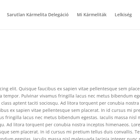
Sarutlan Kármelita Delegáció
Mi Kármeliták
Lelkiség
ing elit. Quisque faucibus ex sapien vitae pellentesque sem placer
 tempor. Pulvinar vivamus fringilla lacus nec metus bibendum ege
class aptent taciti sociosqu. Ad litora torquent per conubia nostr
ibus ex sapien vitae pellentesque sem placerat. In id cursus mi pr
 fringilla lacus nec metus bibendum egestas. Iaculis massa nisl 
squ. Ad litora torquent per conubia nostra inceptos himenaeos. Lo
tesque sem placerat. In id cursus mi pretium tellus duis convallis
bendum egestas. Iaculis massa nisl malesuada lacinia integer nunc 