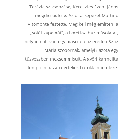
Terézia szívsebzése, Keresztes Szent János
megdicsőülése. Az oltárképeket Martino
Altomonte festette. Meg kell még említeni a
„sötét kápolnát”, a Loretto-i ház másolatát,
melyben ott van egy másolata az eredeti Szűz
Mária szobornak, amelyik azóta egy
tűzvészben megsemmisült. A győri kármelita
templom hazánk értékes barokk műemléke.