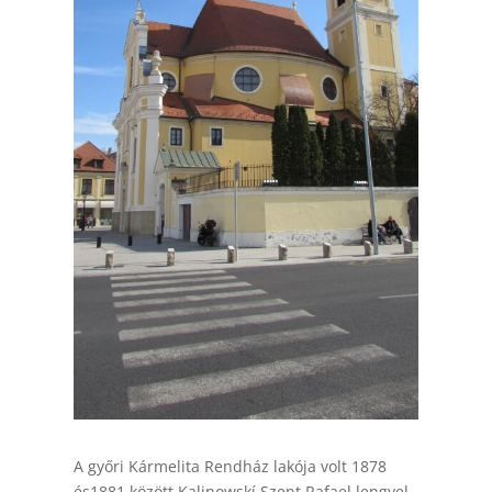
A győri Kármelita Rendház lakója volt 1878
és1881 között Kalinowskí Szent Rafael lengyel