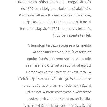
Hivatal szomszédságában volt – megvásárolják
és 1699-ben ideiglenes kolostorrá alakítsák.
Rövidesen elkészült a végleges rendház teve,
az építkezést pedig 1732-ben fejezték be. A
templom alapkövét 1721-ben helyezték el és
1725-ben szentelték fel.
A templom tervező építésze a kármelita
Athanasius testvér volt. Ő vezette az
építkezést és a berendezés tervei is tőle
származnak. Oltárait a szobrokkal együtt
Domonkos kármelita testvér készítette. A
főoltár képe Szent István királyt és Szent Imre
herceget ábrázolja, amint hódolnak a Szent
Szűz előtt. A mellékoltárokon a következő
ábrázolások vannak: Szent József halála,
Nepomuki Szent János vértanúsága, Szent