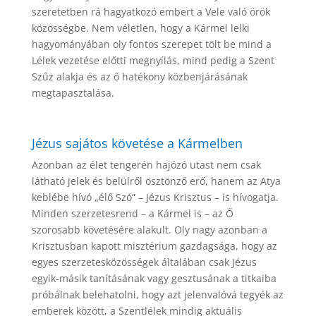
szeretetben rá hagyatkozó embert a Vele való örök
közösségbe. Nem véletlen, hogy a Kármel lelki
hagyományában oly fontos szerepet tölt be mind a
Lélek vezetése előtti megnyílás, mind pedig a Szent
Szűz alakja és az ő hatékony közbenjárásának
megtapasztalása.
Jézus sajátos követése a Kármelben
Azonban az élet tengerén hajózó utast nem csak
látható jelek és belülről ösztönző erő, hanem az Atya
keblébe hívó „élő Szó” – Jézus Krisztus – is hívogatja.
Minden szerzetesrend – a Kármel is – az Ő
szorosabb követésére alakult. Oly nagy azonban a
Krisztusban kapott misztérium gazdagsága, hogy az
egyes szerzetesközösségek általában csak Jézus
egyik-másik tanításának vagy gesztusának a titkaiba
próbálnak belehatolni, hogy azt jelenvalóvá tegyék az
emberek között, a Szentlélek mindig aktuális