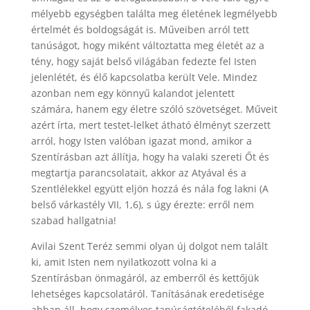
mélyebb egységben találta meg életének legmélyebb
értelmét és boldogságát is. Műveiben arról tett
tanúságot, hogy miként változtatta meg életét az a
tény, hogy saját belső világában fedezte fel Isten
jelenlétét, és élő kapcsolatba került Vele. Mindez
azonban nem egy könnyű kalandot jelentett
számára, hanem egy életre szóló szövetséget. Műveit
azért írta, mert testet-lelket átható élményt szerzett
arról, hogy Isten valóban igazat mond, amikor a
Szentírásban azt állítja, hogy ha valaki szereti Őt és
megtartja parancsolatait, akkor az Atyával és a
Szentlélekkel együtt eljön hozzá és nála fog lakni (A
belső várkastély VII, 1,6), s úgy érezte: erről nem
szabad hallgatnia!
Avilai Szent Teréz semmi olyan új dolgot nem talált
ki, amit Isten nem nyilatkozott volna ki a
Szentírásban önmagáról, az emberről és kettőjük
lehetséges kapcsolatáról. Tanításának eredetisége
abban áll, hogy személyes tanúságtételéből fakadó