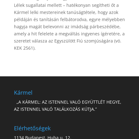
Lélek sugallatai mellett – hatékonyan segítheti őt a
Kármel lelki mestereinek tanúságtétele, hogy azok
példáján és tanításán felbátorodva, egyre mélyebben
hagyja magát belevonni az imádság párbeszédébe,
amely a hit felelete a megváltás ingyenes ígéretére, a
szeretet válasza az Egyszülött Fiú szomjúságára (vö.
KEK 2561).
Kármel
„A KÁRMEL: AZ ISTENNEL VALÓ EGYÜTTLÉT HEGYE,
AZ ISTENNEL VALÓ TALÁLKOZÁS KÚTJA.”
Elérhetőségek
1134 Budapest, Huba u. 12.