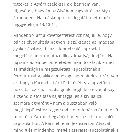
tetteket is Atyám cselekszi, aki bennem van.
Higgyétek, hogy én az Atyában vagyok, és az Atya
énbennem. Ha másképp nem, legalább tetteimért
higgyetek (Jn 14,10-11).
Mindebből azt a következtetést vonhatjuk le, hogy
bár az elvonultság nagyon is szükséges az imádság
gyakorlásához, de az Istennel való kapcsolat
megélése nem korlátozódik az imádság idejére. Ha
ugyanis az ember az életében nem törekszik ennek
az imádságban megszületett kapcsolatnak a
fenntartására, akkor imádsága sem hiteles. Ezért van
az, hogy a Kármel – bár küldetéséhez alapvetően
hozzátartozik az imádságnak megfelelő elvonultság,
a csend biztosítása saját tagjai és a kívülállók
számára egyaránt – nem a pusztában való
megtelepüléshez ragaszkodik mindenáron (mint első
remetéi a Kármel-hegyén), hanem az Istennel való
kapcsolathoz. A Kármel tehát Jézusnak az Atyával
mindig és mindenhol megélt szeretetkapcsolatának a