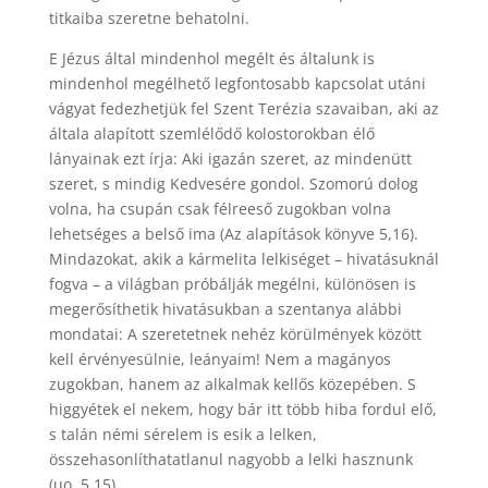
titkaiba szeretne behatolni.
E Jézus által mindenhol megélt és általunk is
mindenhol megélhető legfontosabb kapcsolat utáni
vágyat fedezhetjük fel Szent Terézia szavaiban, aki az
általa alapított szemlélődő kolostorokban élő
lányainak ezt írja: Aki igazán szeret, az mindenütt
szeret, s mindig Kedvesére gondol. Szomorú dolog
volna, ha csupán csak félreeső zugokban volna
lehetséges a belső ima (Az alapítások könyve 5,16).
Mindazokat, akik a kármelita lelkiséget – hivatásuknál
fogva – a világban próbálják megélni, különösen is
megerősíthetik hivatásukban a szentanya alábbi
mondatai: A szeretetnek nehéz körülmények között
kell érvényesülnie, leányaim! Nem a magányos
zugokban, hanem az alkalmak kellős közepében. S
higgyétek el nekem, hogy bár itt több hiba fordul elő,
s talán némi sérelem is esik a lelken,
összehasonlíthatatlanul nagyobb a lelki hasznunk
(uo. 5,15).