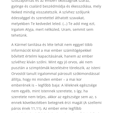
szószaporítás és az emberi okosságnak száraz,
gyönge és csalárd beszédmódja és ékesszólása, mely
Neked mindig visszatetszik. A szívhez szóljunk
édességgel és szeretettel áthatott szavakat,
melyekben Te kedvedet leled. (…) Te add meg ezt,
Irgalom Atyja, mert nélküled, Uram, semmit sem
tehetünk.
A Kármel tanítása és léte tehát nem eggyel több
információt kínál a mai ember számítógépekkel
bővített értelmi kapacitásának, hanem az ember
szívéhez kíván szólni. Mint egy jó orvos, aki nem
pusztán a szimptómák kezelésére törekszik, az isteni
Orvostól tanult irgalommal párosult szókimondással
állítja, hogy mi minden ember – a mai kor
emberének is – legfőbb baja: A léleknek egészsége
nem egyéb, mint Istennek szeretete, s így, ha
szeretete nem teljes, akkor az egészsége sem az, s
ennek következtében betegnek érzi magát (A szellemi
páros ének 11,11). Az ember eme legfőbb