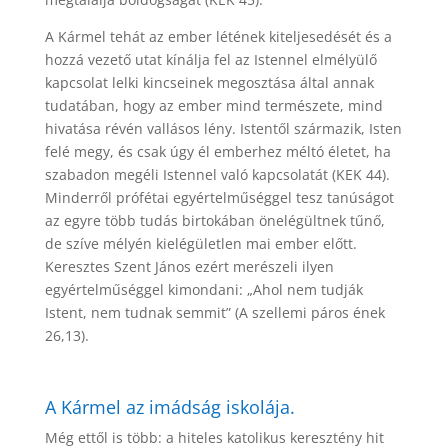
A Kármel tehát az ember létének kiteljesedését és a
hozzá vezető utat kínálja fel az Istennel elmélyülő
kapcsolat lelki kincseinek megosztása által annak
tudatában, hogy az ember mind természete, mind
hivatása révén vallásos lény. Istentől származik, Isten
felé megy, és csak úgy él emberhez méltó életet, ha
szabadon megéli Istennel való kapcsolatát (KEK 44).
Minderről prófétai egyértelműséggel tesz tanúságot
az egyre több tudás birtokában önelégültnek tűnő,
de szíve mélyén kielégületlen mai ember előtt.
Keresztes Szent János ezért merészeli ilyen
egyértelműséggel kimondani: „Ahol nem tudják
Istent, nem tudnak semmit” (A szellemi páros ének
26,13).
A Kármel az imádság iskolája.
Még ettől is több: a hiteles katolikus keresztény hit