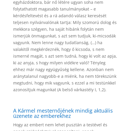
egyházdoktora, bár nő létére ugyan soha nem
folytathatott magasabb tanulmányokat – e
kérdésfeltevést és a rá adandó válasz keresését
teljesen nyilvánvalónak tartja: Mily szomorú dolog és
mekkora szégyen, ha saját hibánk folytán nem
ismerjük önmagunkat, s azt sem tudjuk, ki-micsodák
vagyunk. Nem lenne nagy tudatlanság, (…) ha
valakitől megkérdeznék, hogy ő kicsoda, s nem
ismerné magát, s azt sem tudná, hogy ki volt az apja,
ki az anyja, s hogy milyen vidékre való? Tényleg
ehhez már nagy együgyűség kellene. Azonban nem
aránytalanul nagyobb-e a miénk, ha nem törekszünk
megtudni, hogy mik vagyunk, s ezzel a mi testünkkel
azonosítjuk magunkat (A belső várkastély I, 1,2).
A Kármel mesternőjének mindig aktuális
üzenete az emberekhez
Hogy az embert nem lehet pusztán a testével és