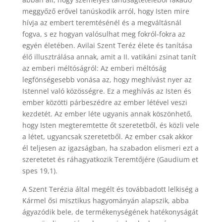
meggyőző erővel tanúskodik arról, hogy Isten mire
hívja az embert teremtésénél és a megváltásnál
fogva, s ez hogyan valósulhat meg fokról-fokra az
egyén életében. Avilai Szent Teréz élete és tanítása
élő illusztrálása annak, amit a II. vatikáni zsinat tanít
az emberi méltóságról: Az emberi méltóság
legfönségesebb vonása az, hogy meghívást nyer az
Istennel való közösségre. Ez a meghívás az Isten és
ember közötti párbeszédre az ember létével veszi
kezdetét. Az ember léte ugyanis annak köszönhető,
hogy Isten megteremtette őt szeretetből, és közli vele
a létet, ugyancsak szeretetből. Az ember csak akkor
él teljesen az igazságban, ha szabadon elismeri ezt a
szeretetet és ráhagyatkozik Teremtőjére (Gaudium et
spes 19,1).
A Szent Terézia által megélt és továbbadott lelkiség a
Kármel ősi misztikus hagyományán alapszik, abba
ágyazódik bele, de termékenységének hatékonyságát