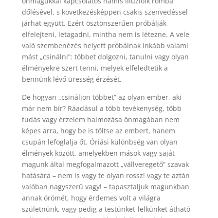
önmagukkal kapcsolatos hamis illúzióik romba
dőlésével, s következésképpen csakis szenvedéssel
járhat együtt. Ezért ösztönszerűen próbálják
elfelejteni, letagadni, mintha nem is létezne. A vele
való szembenézés helyett próbálnak inkább valami
mást „csinálni”: többet dolgozni, tanulni vagy olyan
élményekre szert tenni, melyek elfeledtetik a
bennünk lévő üresség érzését.
De hogyan „csináljon többet” az olyan ember, aki
már nem bír? Ráadásul a több tevékenység, több
tudás vagy érzelem halmozása önmagában nem
képes arra, hogy be is töltse az embert, hanem
csupán lefoglalja őt. Óriási különbség van olyan
élmények között, amelyekben mások vagy saját
magunk által megfogalmazott „vállveregető” szavak
hatására – nem is vagy te olyan rossz! vagy te aztán
valóban nagyszerű vagy! – tapasztaljuk magunkban
annak örömét, hogy érdemes volt a világra
születnünk, vagy pedig a testünket-lelkünket átható