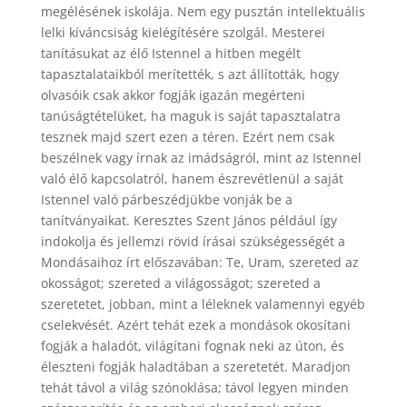
megélésének iskolája. Nem egy pusztán intellektuális
lelki kíváncsiság kielégítésére szolgál. Mesterei
tanításukat az élő Istennel a hitben megélt
tapasztalataikból merítették, s azt állították, hogy
olvasóik csak akkor fogják igazán megérteni
tanúságtételüket, ha maguk is saját tapasztalatra
tesznek majd szert ezen a téren. Ezért nem csak
beszélnek vagy írnak az imádságról, mint az Istennel
való élő kapcsolatról, hanem észrevétlenül a saját
Istennel való párbeszédjükbe vonják be a
tanítványaikat. Keresztes Szent János például így
indokolja és jellemzi rövid írásai szükségességét a
Mondásaihoz írt előszavában: Te, Uram, szereted az
okosságot; szereted a világosságot; szereted a
szeretetet, jobban, mint a léleknek valamennyi egyéb
cselekvését. Azért tehát ezek a mondások okosítani
fogják a haladót, világítani fognak neki az úton, és
éleszteni fogják haladtában a szeretetét. Maradjon
tehát távol a világ szónoklása; távol legyen minden