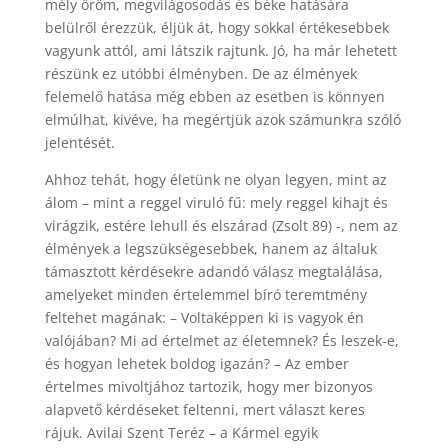
mély öröm, megvilágosodás és béke hatására
belülről érezzük, éljük át, hogy sokkal értékesebbek
vagyunk attól, ami látszik rajtunk. Jó, ha már lehetett
részünk ez utóbbi élményben. De az élmények
felemelő hatása még ebben az esetben is könnyen
elmúlhat, kivéve, ha megértjük azok számunkra szóló
jelentését.
Ahhoz tehát, hogy életünk ne olyan legyen, mint az
álom – mint a reggel viruló fű: mely reggel kihajt és
virágzik, estére lehull és elszárad (Zsolt 89) -, nem az
élmények a legszükségesebbek, hanem az általuk
támasztott kérdésekre adandó válasz megtalálása,
amelyeket minden értelemmel bíró teremtmény
feltehet magának: – Voltaképpen ki is vagyok én
valójában? Mi ad értelmet az életemnek? És leszek-e,
és hogyan lehetek boldog igazán? – Az ember
értelmes mivoltjához tartozik, hogy mer bizonyos
alapvető kérdéseket feltenni, mert választ keres
rájuk. Avilai Szent Teréz – a Kármel egyik