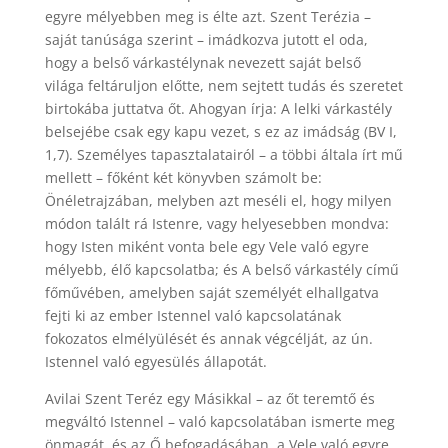
egyre mélyebben meg is élte azt. Szent Terézia –
saját tanúsága szerint – imádkozva jutott el oda,
hogy a belső várkastélynak nevezett saját belső
világa feltáruljon előtte, nem sejtett tudás és szeretet
birtokába juttatva őt. Ahogyan írja: A lelki várkastély
belsejébe csak egy kapu vezet, s ez az imádság (BV I,
1,7). Személyes tapasztalatairól – a többi általa írt mű
mellett – főként két könyvben számolt be:
Önéletrajzában, melyben azt meséli el, hogy milyen
módon talált rá Istenre, vagy helyesebben mondva:
hogy Isten miként vonta bele egy Vele való egyre
mélyebb, élő kapcsolatba; és A belső várkastély című
főművében, amelyben saját személyét elhallgatva
fejti ki az ember Istennel való kapcsolatának
fokozatos elmélyülését és annak végcélját, az ún.
Istennel való egyesülés állapotát.
Avilai Szent Teréz egy Másikkal – az őt teremtő és
megváltó Istennel – való kapcsolatában ismerte meg
önmagát, és az Ő befogadásában, a Vele való egyre