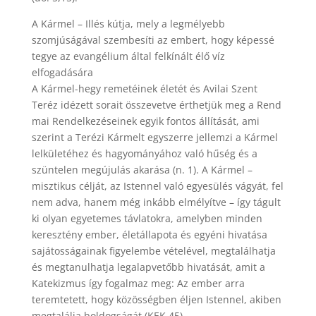
A Kármel – Illés kútja, mely a legmélyebb
szomjúságával szembesíti az embert, hogy képessé
tegye az evangélium által felkínált élő víz
elfogadására
A Kármel-hegy remetéinek életét és Avilai Szent
Teréz idézett sorait összevetve érthetjük meg a Rend
mai Rendelkezéseinek egyik fontos állítását, ami
szerint a Terézi Kármelt egyszerre jellemzi a Kármel
lelkületéhez és hagyományához való hűség és a
szüntelen megújulás akarása (n. 1). A Kármel –
misztikus célját, az Istennel való egyesülés vágyát, fel
nem adva, hanem még inkább elmélyítve – így tágult
ki olyan egyetemes távlatokra, amelyben minden
keresztény ember, életállapota és egyéni hivatása
sajátosságainak figyelembe vételével, megtalálhatja
és megtanulhatja legalapvetőbb hivatását, amit a
Katekizmus így fogalmaz meg: Az ember arra
teremtetett, hogy közösségben éljen Istennel, akiben
megtalálja boldogságát (KEK 45).