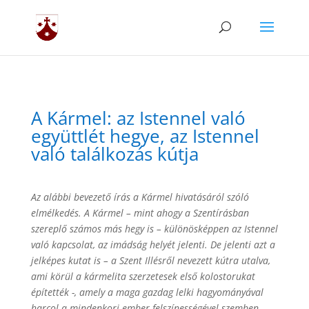
A Kármel: az Istennel való
együttlét hegye, az Istennel
való találkozás kútja
Az alábbi bevezető írás a Kármel hivatásáról szóló
elmélkedés. A Kármel – mint ahogy a Szentírásban
szereplő számos más hegy is – különösképpen az Istennel
való kapcsolat, az imádság helyét jelenti. De jelenti azt a
jelképes kutat is – a Szent Illésről nevezett kútra utalva,
ami körül a kármelita szerzetesek első kolostorukat
építették -, amely a maga gazdag lelki hagyományával
harcol a mindenkori ember felszínességével szemben.