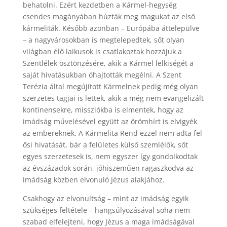
behatolni. Ezért kezdetben a Kármel-hegység
csendes magányában húzták meg magukat az első
kármeliták. Később azonban – Európába áttelepülve
– a nagyvárosokban is megtelepedtek, sőt olyan
világban élő laikusok is csatlakoztak hozzájuk a
Szentlélek ösztönzésére, akik a Kármel lelkiségét a
saját hivatásukban óhajtották megélni. A Szent
Terézia által megújított Kármelnek pedig még olyan
szerzetes tagjai is lettek, akik a még nem evangelizált
kontinensekre, missziókba is elmentek, hogy az
imádság művelésével együtt az örömhírt is elvigyék
az embereknek. A Kármelita Rend ezzel nem adta fel
ősi hivatását, bár a felületes külső szemlélők, sőt
egyes szerzetesek is, nem egyszer így gondolkodtak
az évszázadok során, jóhiszeműen ragaszkodva az
imádság közben elvonuló Jézus alakjához.
Csakhogy az elvonultság – mint az imádság egyik
szükséges feltétele – hangsúlyozásával soha nem
szabad elfelejteni, hogy Jézus a maga imádságával