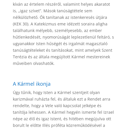
kíván az értelem részéről, valamint helyes akaratot
is, „igaz szívet”. Mások tanúságtétele sem
nélkülözhető. Ők tanítanak az istenkeresés útjára
(KEK 30). A Katekizmus eme idézett soraira aligha
találhatunk mélyebb, személyesebb, az ember
hűtlenkedését, nyomorúságát leplezetlenül feltáró, s
ugyanakkor Isten hűségét és irgalmát magasztaló
tanúságtételeket és tanításokat, mint amelyek Szent
Terézia és az általa megújított Kármel mestereinek
műveiben olvashatók.
A Kármel ikonja
Úgy tűnik, hogy Isten a Kármel szentjeit olyan
karizmával ruházta fel, és általuk ezt a Rendet arra
rendelte, hogy a Vele való kapcsolat jelképe és
tanítója lehessen. A Kármel hegyén ismerte fel Izrael
népe az élő és igaz Istent, és hitében megújulva ott
borult le előtte Illés próféta közreműködésével a