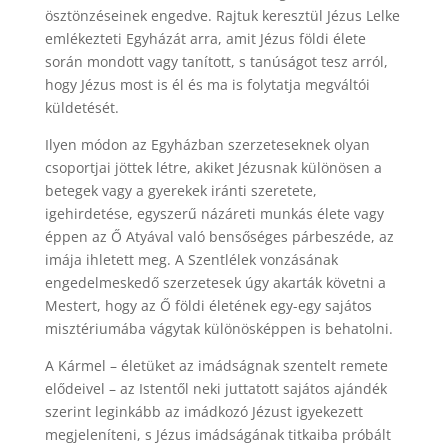
ösztönzéseinek engedve. Rajtuk keresztül Jézus Lelke
emlékezteti Egyházát arra, amit Jézus földi élete
során mondott vagy tanított, s tanúságot tesz arról,
hogy Jézus most is él és ma is folytatja megváltói
küldetését.
Ilyen módon az Egyházban szerzeteseknek olyan
csoportjai jöttek létre, akiket Jézusnak különösen a
betegek vagy a gyerekek iránti szeretete,
igehirdetése, egyszerű názáreti munkás élete vagy
éppen az Ő Atyával való bensőséges párbeszéde, az
imája ihletett meg. A Szentlélek vonzásának
engedelmeskedő szerzetesek úgy akarták követni a
Mestert, hogy az Ő földi életének egy-egy sajátos
misztériumába vágytak különösképpen is behatolni.
A Kármel – életüket az imádságnak szentelt remete
elődeivel – az Istentől neki juttatott sajátos ajándék
szerint leginkább az imádkozó Jézust igyekezett
megjeleníteni, s Jézus imádságának titkaiba próbált