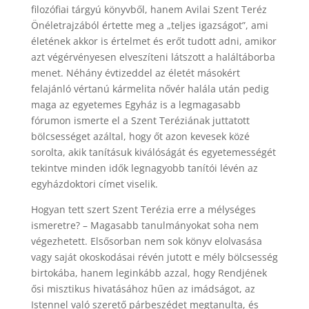
filozófiai tárgyú könyvből, hanem Avilai Szent Teréz
Önéletrajzából értette meg a „teljes igazságot”, ami
életének akkor is értelmet és erőt tudott adni, amikor
azt végérvényesen elveszíteni látszott a haláltáborba
menet. Néhány évtizeddel az életét másokért
felajánló vértanú kármelita nővér halála után pedig
maga az egyetemes Egyház is a legmagasabb
fórumon ismerte el a Szent Teréziának juttatott
bölcsességet azáltal, hogy őt azon kevesek közé
sorolta, akik tanításuk kiválóságát és egyetemességét
tekintve minden idők legnagyobb tanítói lévén az
egyházdoktori címet viselik.
Hogyan tett szert Szent Terézia erre a mélységes
ismeretre? – Magasabb tanulmányokat soha nem
végezhetett. Elsősorban nem sok könyv elolvasása
vagy saját okoskodásai révén jutott e mély bölcsesség
birtokába, hanem leginkább azzal, hogy Rendjének
ősi misztikus hivatásához hűen az imádságot, az
Istennel való szerető párbeszédet megtanulta, és