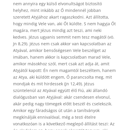
nem annyira egy külső elvonultságot biztosító
helyhez, mint inkább az Ő mindennél jobban
szeretett Atyjához akart ragaszkodni. Azt állította,
hogy mindig Vele van, aki Őt küldte. S nem hagyja Őt
magára, mert Jézus mindig azt teszi, ami neki
kedves. Jézus ugyanis semmit nem tesz magától (vö.
Jn 8,29). Jézus nem csak akkor van kapcsolatban az
Atyával, amikor bensőségesen Vele beszélget az
imában, hanem akkor is kapcsolatban marad Vele,
amikor másokhoz szól, mert csak azt adja át, amit
Atyjától kapott: Én nem magamtól beszéltem, hanem
az Atya, aki küldött engem, Ő parancsolta meg, mit
mondjak és mit hirdessek (Jn 12,49). Jézus
szüntelenül az Atyával együtt élő Fiú, aki állandó
dialógusban van Atyjával: akár csendesen elvonul,
akár pedig nagy tömegek előtt beszél és cselekszik.
Amikor egy fáradságos út után a tanítványok
megkínálják ennivalóval, még a testi ételre
vonatkozóan is a következő meglepő állítást teszi: Az