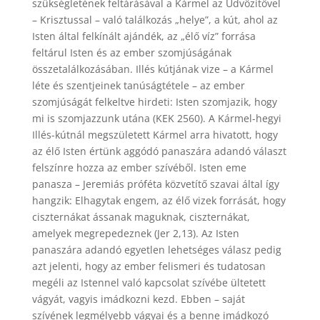
szükségletének feltárásával a Kármel az Üdvözítővel
– Krisztussal – való találkozás „helye”, a kút, ahol az
Isten által felkínált ajándék, az „élő víz” forrása
feltárul Isten és az ember szomjúságának
összetalálkozásában. Illés kútjának vize – a Kármel
léte és szentjeinek tanúságtétele – az ember
szomjúságát felkeltve hirdeti: Isten szomjazik, hogy
mi is szomjazzunk utána (KEK 2560). A Kármel-hegyi
Illés-kútnál megszületett Kármel arra hivatott, hogy
az élő Isten értünk aggódó panaszára adandó választ
felszínre hozza az ember szívéből. Isten eme
panasza – Jeremiás próféta közvetítő szavai által így
hangzik: Elhagytak engem, az élő vizek forrását, hogy
ciszternákat ássanak maguknak, ciszternákat,
amelyek megrepedeznek (Jer 2,13). Az Isten
panaszára adandó egyetlen lehetséges válasz pedig
azt jelenti, hogy az ember felismeri és tudatosan
megéli az Istennel való kapcsolat szívébe ültetett
vágyát, vagyis imádkozni kezd. Ebben – saját
szívének legmélyebb vágyai és a benne imádkozó