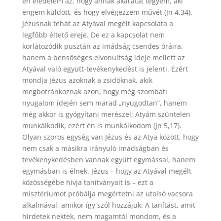
én eledelem az, hogy annak akaratát tegyem, aki
engem küldött, és hogy elvégezzem művét (Jn 4,34).
Jézusnak tehát az Atyával megélt kapcsolata a
legfőbb éltető ereje. De ez a kapcsolat nem
korlátozódik pusztán az imádság csendes óráira,
hanem a bensőséges elvonultság ideje mellett az
Atyával való együtt-tevékenykedést is jelenti. Ezért
mondja Jézus azoknak a zsidóknak, akik
megbotránkoznak azon, hogy még szombati
nyugalom idején sem marad „nyugodtan”, hanem
még akkor is gyógyítani merészel: Atyám szüntelen
munkálkodik, ezért én is munkálkodom (Jn 5,17).
Olyan szoros egység van Jézus és az Atya között, hogy
nem csak a másikra irányuló imádságban és
tevékenykedésben vannak együtt egymással, hanem
egymásban is élnek. Jézus – hogy az Atyával megélt
közösségébe hívja tanítványait is – ezt a
misztériumot próbálja megértetni az utolsó vacsora
alkalmával, amikor így szól hozzájuk: A tanítást, amit
hirdetek nektek, nem magamtól mondom, és a