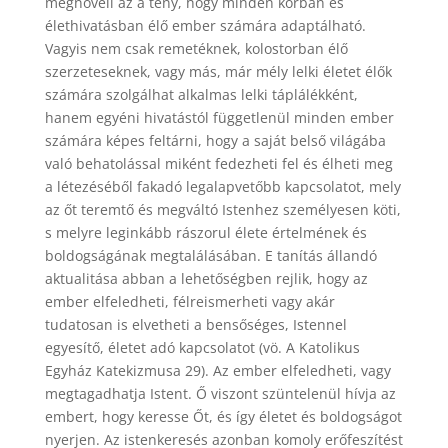
megnöveli az a tény, hogy minden korban és
élethivatásban élő ember számára adaptálható.
Vagyis nem csak remetéknek, kolostorban élő
szerzeteseknek, vagy más, már mély lelki életet élők
számára szolgálhat alkalmas lelki táplálékként,
hanem egyéni hivatástól függetlenül minden ember
számára képes feltárni, hogy a saját belső világába
való behatolással miként fedezheti fel és élheti meg
a létezéséből fakadó legalapvetőbb kapcsolatot, mely
az őt teremtő és megváltó Istenhez személyesen köti,
s melyre leginkább rászorul élete értelmének és
boldogságának megtalálásában. E tanítás állandó
aktualitása abban a lehetőségben rejlik, hogy az
ember elfeledheti, félreismerheti vagy akár
tudatosan is elvetheti a bensőséges, Istennel
egyesítő, életet adó kapcsolatot (vö. A Katolikus
Egyház Katekizmusa 29). Az ember elfeledheti, vagy
megtagadhatja Istent. Ő viszont szüntelenül hívja az
embert, hogy keresse Őt, és így életet és boldogságot
nyerjen. Az istenkeresés azonban komoly erőfeszítést