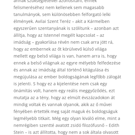
annak szükségleteivel azonosítani, ennek
felismeréséhez nem kellenek sem magasabb
tanulmányok, sem különösebben felforgató lelki
élmények. Avilai Szent Teréz – akit a Kármelben
egyszerűen szentanyának is szólítunk – azonban azt
állítja, hogy az Istennel megélt kapcsolat – az
imádság – gyakorlása révén nem csak arra jött rá,
hogy az embernek az őt körülvevő külső világa
mellett egy belső világa is van, hanem arra is, hogy
ennek a belső világnak az egyre mélyebb felfedezése
és annak az imádság által történő kitágulása és
megújulása az ember boldogságának legfőbb zálogát
is jelenti. S hogy ez a kijelentése nem csak egy
önámítás volt, hanem egy reális meggyőződés, ezt
mutatja az a tény, hogy az elmúlt évszázadokon át
mindig voltak és vannak olyanok, akik az ő művei
fényében értették meg saját maguk és boldogságuk
legmélyebb titkait. Még egy olyan kiváló elme, mint a
nemrégiben szentté avatott zsidó filozófusnő – Edith
Stein – is azt állította, hogy nem a sok általa olvasott