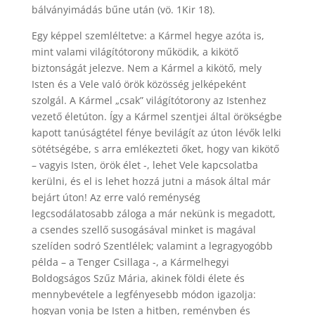
bálványimádás bűne után (vö. 1Kir 18).
Egy képpel szemléltetve: a Kármel hegye azóta is,
mint valami világítótorony működik, a kikötő
biztonságát jelezve. Nem a Kármel a kikötő, mely
Isten és a Vele való örök közösség jelképeként
szolgál. A Kármel „csak” világítótorony az Istenhez
vezető életúton. Így a Kármel szentjei által örökségbe
kapott tanúságtétel fénye bevilágít az úton lévők lelki
sötétségébe, s arra emlékezteti őket, hogy van kikötő
– vagyis Isten, örök élet -, lehet Vele kapcsolatba
kerülni, és el is lehet hozzá jutni a mások által már
bejárt úton! Az erre való reménység
legcsodálatosabb záloga a már nekünk is megadott,
a csendes szellő susogásával minket is magával
szelíden sodró Szentlélek; valamint a legragyogóbb
példa – a Tenger Csillaga -, a Kármelhegyi
Boldogságos Szűz Mária, akinek földi élete és
mennybevétele a legfényesebb módon igazolja:
hogyan vonja be Isten a hitben, reményben és