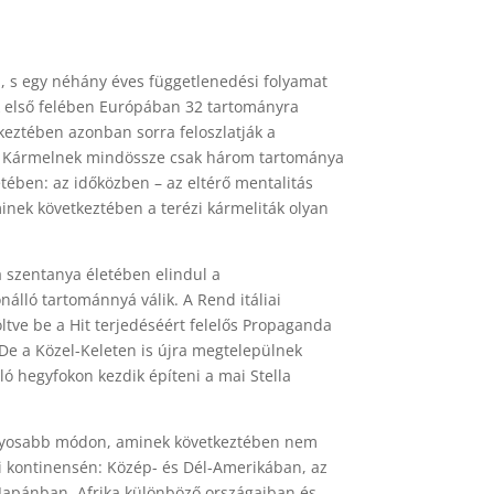
l, s egy néhány éves függetlenedési folyamat
ek első felében Európában 32 tartományra
tkeztében azonban sorra feloszlatják a
rézi Kármelnek mindössze csak három tartománya
ében: az időközben – az eltérő mentalitás
inek következtében a terézi kármeliták olyan
a szentanya életében elindul a
álló tartománnyá válik. A Rend itáliai
öltve be a Hit terjedéséért felelős Propaganda
De a Közel-Keleten is újra megtelepülnek
ló hegyfokon kezdik építeni a mai Stella
ványosabb módon, aminek következtében nem
yi kontinensén: Közép- és Dél-Amerikában, az
Japánban, Afrika különböző országaiban és