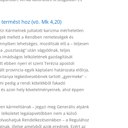
termést hoz (vö. Mk 4,20)
ézi Kármelnek juttatott karizma mérhetetlen
égek mellett a Rendben remeteségek és
nnyiben lehetséges, mozdítsák elő a – teljesen
 a „pusztaság” után vágyódnak, teljes
nk imádságos lelkületének gazdagítását
tt ebben nyeri el szent Terézia apostoli
t provincia egyik káptalani határozata előírja,
szentanya legkedvesebbnek tartott „gyermeke” –
mi pedig a rendi kötelékből fakadó
idő és azon hely követelményeinek, ahol éppen
n kármelitának – jegyzi meg Generális atyánk
a lelkületet legalapvetőbben nem a külső
– olvashatjuk Rendelkezéseinkben – a Regulához
tnak, illetve amelyből azok erednek. Ezért az