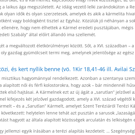
a laikus ága megszületett. Az idáig vezető lelki zarándokúton a R
k olyan idők és olyan szerzetesek, amelyek és akik a kármelita hiv
ntként vagy boldogként tisztel az Egyház. Közülük jó néhányan a sok
ak ellenére, hogy nem élhettek a Kármel eredeti pusztájában, mégis
deti Szabály” által előírt állandó ima szellemét.
ét a megváltozott életkörülményei között. Sőt, a XVI. században – 
 oly gazdag gyümölcseit termi meg, amelynek jelentősége az egész
özi, és kert nyílik benne (vö. 1Kir 18,41-46 ill. Avilai 
ag misztikus hagyománnyal rendelkezett. Azonban a szentanya szem
 alapított női és férfi kolostorokra, hogy azok – bár mindennél hűs
ek első hajtásai. A Kármelnek ezt az új ágát a „sarutlan” jelzővel 
l kifejezés két jelzővel gazdagodott, amely a XVI. század végétől 
 Kármelt – és a „Sarutlan” Kármelt, amelyet Szent Teréziáról Terézi
 következett: helytelen lenne tehát azt pusztán a sarusok „lazaságá
ást hagyott az általa alapított közösségek arculatán és lelkiségén 
így jellemzi egyik írásában a terézi alapítás kezdeteit: … Szegény