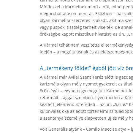
Mindezzel a Kármelnek mind a női, mind pedig 
megpróbáltatáson ment át. Eközben – bár volta
olyan kármelita szerzetes is akadt, akit ma sze
vagy püspöki tisztség terheit viselték, de ann
örökségbe kapott misztikus hivatást, az ún. „Ere
A Kármel tehát nem veszítette el termékenység
idején – a megújulásnak és az életszentségnek
A „termékeny földet” égből jött víz önt
A Kármel már Avilai Szent Teréz előtt is gazd
karizmája olyan mély nyomot gyakorolt az általa
örökségét – egyben egy megújult Kármelnek lett
reformált – ággal szemben. Ilyen módon a Kárme
kezdett jelenteni: az eredeti – az ún. „Sarus”
különválás oka az adott történelmi szituációból
a szentanya személye alapvetően új és mély hat
Volt Generális atyánk – Camilo Maccise atya – 