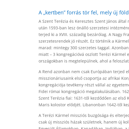
A „kertben” forrás tör fel, mely új fö
A Szent Terézia és Keresztes Szent János álta
után 1593-ban lesz önálló szerzetesi intézmén
terjed ki a XVIII. századig bezárólag. A Nagy 
szerzetesrendek jó részét. Ez történik a Kárme
marad: mintegy 300 szerzetes taggal. Azonban
miatt – 3 kongregációvá oszlott Terézi Kármel 
országokban is megtelepülnek, ahol a feloszlatá
A Rend azonban nem csak Európában terjed el. 
misszionáriusaink első csoportja az afrikai Ko
kongregációja tevékeny részt vállal az egyetem
Fidei római kongregáció megalakulásában. 1620
Szent Terézia fiai: 1631-től kezdődően az első
Maris kolostor elődjét. Libanonban 1642-től ke
A Terézi Kármel missziós buzgósága és elter
csak új missziós házak születnek, hanem új ko
Egyesült Államokban, Kanadában, Indiában, a 