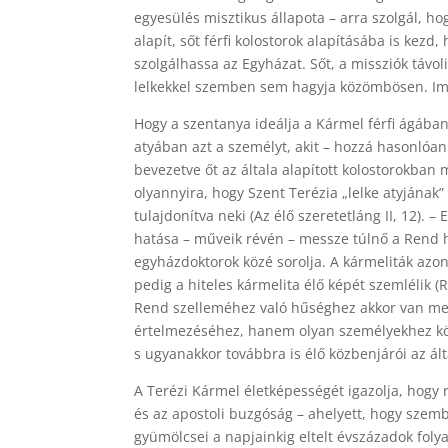
egyesülés misztikus állapota – arra szolgál, ho
alapít, sőt férfi kolostorok alapításába is kez
szolgálhassa az Egyházat. Sőt, a missziók távoli
lelkekkel szemben sem hagyja közömbösen. Imái 
Hogy a szentanya ideálja a Kármel férfi ágában
atyában azt a személyt, akit – hozzá hasonlóan 
bevezetve őt az általa alapított kolostorokban m
olyannyira, hogy Szent Terézia „lelke atyjának” 
tulajdonítva neki (Az élő szeretetláng II, 12).
hatása – műveik révén – messze túlnő a Rend h
egyházdoktorok közé sorolja. A kármeliták azo
pedig a hiteles kármelita élő képét szemlélik 
Rend szelleméhez való hűséghez akkor van meg 
értelmezéséhez, hanem olyan személyekhez kötő
s ugyanakkor továbbra is élő közbenjárói az ál
A Terézi Kármel életképességét igazolja, hogy 
és az apostoli buzgóság – ahelyett, hogy szemb
gyümölcsei a napjainkig eltelt évszázadok foly