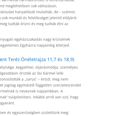
end meglehetősen sok változáson,
atástudat hanyatlását mutatták, de – számos
-sok munkát és felelősséget jelentő elöljárói
 meg tudták őrizni és meg tudták élni az
a nyugati egyházszakadás nagy krízisének
 egyetemes Egyházra napjainkig kiterjed.
Szent Teréz Önéletrajza 11,7 és 18,9)
élyisége, kegyelmei, eljárásmódja, személyes
égesebben őrizték az ősi Kármel lelki
azonosították a „sarus” – értsd: meg nem
két jogilag egymástól független szerzetesrendet
 Kármelnek is neveznek napjainkban. A
nak” tulajdonítani. Inkább arról van szó, hogy
egyaránt.
ségben és egyszerűségben születtünk meg: