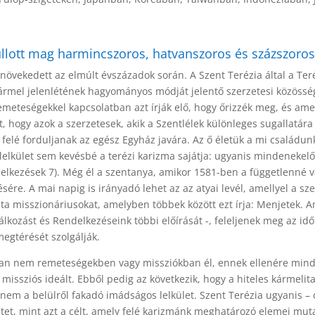
llott mag harmincszoros, hatvanszoros és százszoros 
növekedett az elmúlt évszázadok során. A Szent Terézia által a Ter
 Kármel jelenlétének hagyományos módját jelentő szerzetesi közöss
emeteségekkel kapcsolatban azt írják elő, hogy őrizzék meg, és ame
t, hogy azok a szerzetesek, akik a Szentlélek különleges sugallatára
n felé forduljanak az egész Egyház javára. Az ő életük a mi családu
 lelkület sem kevésbé a terézi karizma sajátja: ugyanis mindenekelő
elkezések 7). Még él a szentanya, amikor 1581-ben a függetlenné vál
sére. A mai napig is irányadó lehet az az atyai levél, amellyel a 
ita misszionáriusokat, amelyben többek között ezt írja: Menjetek. A
áplálkozást és Rendelkezéseink többi előírását -, feleljenek meg az 
megtérését szolgálják.
an nem remeteségekben vagy missziókban él, ennek ellenére minde
issziós ideált. Ebből pedig az következik, hogy a hiteles kármelit
anem a belülről fakadó imádságos lelkület. Szent Terézia ugyanis 
tet, mint azt a célt, amely felé karizmánk meghatározó elemei muta