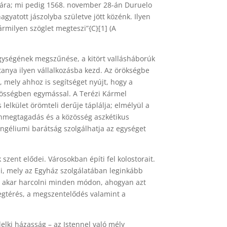
gjára; mi pedig 1568. november 28-án Duruelo
yatott jászolyba születve jött közénk. Ilyen
rmilyen szöglet megteszi”{C}[1] (A
egységének megszűnése, a kitört vallásháborúk
ntanya ilyen vállalkozásba kezd. Az örökségbe
 mely ahhoz is segítséget nyújt, hogy a
özösségben egymással. A Terézi Kármel
lelkület örömteli derűje táplálja; elmélyül a
önmegtagadás és a közösség aszkétikus
angéliumi barátság szolgálhatja az egységet
zent elődei. Városokban építi fel kolostorait.
ni, mely az Egyház szolgálatában leginkább
en akar harcolni minden módon, ahogyan azt
egtérés, a megszentelődés valamint a
lki házasság – az Istennel való mély