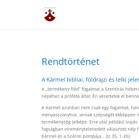
Rendtörténet
A Kármel bibliai, földrajzi és lelki jel
A „termékeny föld” fogalmat a Szentírás héberül
népéhez a próféta által: Én vezettelek el benne
A Kármel azonban nem csak egy fogalmat, hanem
menyasszonyhoz, annak szépségét ekképpen ma
termékenység jelképe. Erre utal például Izajás
fogságban elreménytelenedett választott nép fia
Kármel és a Száron pompája… (Iz 35, 1-2b).