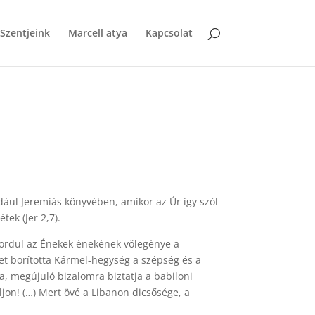
Szentjeink
Marcell atya
Kapcsolat
ldául Jeremiás könyvében, amikor az Úr így szól
tek (Jer 2,7).
 fordul az Énekek énekének vőlegénye a
t borította Kármel-hegység a szépség és a
a, megújuló bizalomra biztatja a babiloni
uljon! (…) Mert övé a Libanon dicsősége, a