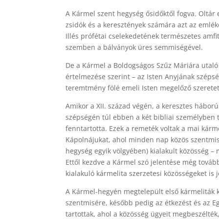
A Kármel szent hegység ősidőktől fogva. Oltár 
zsidók és a keresztények számára azt az emlékeze
Illés prófétai cselekedetének természetes amfite
szemben a bálványok üres semmiségével.
De a Kármel a Boldogságos Szűz Máriára utaló k
értelmezése szerint – az Isten Anyjának széps
teremtmény fölé emeli Isten megelőző szeretet
Amikor a XII. század végén, a keresztes hábor
szépségén túl ebben a két bibliai személyben ta
fenntartotta. Ezek a remeték voltak a mai kárme
Kápolnájukat, ahol minden nap közös szentmis
hegység egyik völgyében) kialakult közösség – m
Ettől kezdve a Kármel szó jelentése még tovább
kialakuló kármelita szerzetesi közösségeket is j
A Kármel-hegyén megtelepült első kármeliták k
szentmisére, később pedig az étkezést és az Eg
tartottak, ahol a közösség ügyeit megbeszélték