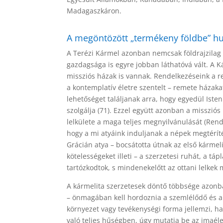
Madagaszkáron.
A megöntözött „termékeny földbe” hu
A Terézi Kármel azonban nemcsak földrajzilag 
gazdagsága is egyre jobban láthatóvá vált. A
missziós házak is vannak. Rendelkezéseink a r
a kontemplatív életre szentelt – remete házaka
lehetőséget találjanak arra, hogy egyedül Iste
szolgálja (71). Ezzel együtt azonban a missziós
lelkülete a maga teljes megnyilvánulását (Rend
hogy a mi atyáink induljanak a népek megtéríté
Grácián atya – bocsátotta útnak az első kármel
kötelességeket illeti – a szerzetesi ruhát, a t
tartózkodtok, s mindenekelőtt az ottani lelkek 
A kármelita szerzetesek döntő többsége azonb
– önmagában kell hordoznia a szemlélődő és a m
környezet vagy tevékenységi forma jellemzi, h
való teljes hűségben, úgy mutatja be az imaéle