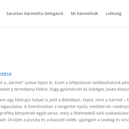
Sarutlan Kármelita Delegáció
Mi Kármeliták
Lelkiség
entése
 a „kármel” szóval fejezi ki. Ezzel a kifejezéssel találkozhatunk pé
teket a termékeny földre, hogy gyümölcsét és bőséges javait élvezzé
 egy földrajzi helyet is jelöl a Bibliában. Fejed, mint a Kármel –
gasztalva. A Szentírásban a tengerbe nyúló, mediterrán növényze
 próféta könyvének egyik verse, mely a félelmektől való szabadulásr
it: Örüljön a puszta és a kiaszott vidék, ujjongjon a sivatag és vir