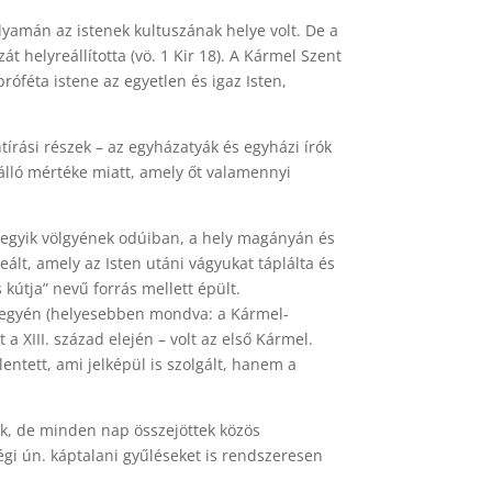
lyamán az istenek kultuszának helye volt. De a
át helyreállította (vö. 1 Kir 18). A Kármel Szent
próféta istene az egyetlen és igaz Isten,
írási részek – az egyházatyák és egyházi írók
álló mértéke miatt, amely őt valamennyi
g egyik völgyének odúiban, a hely magányán és
ált, amely az Isten utáni vágyukat táplálta és
 kútja” nevű forrás mellett épült.
-hegyén (helyesebben mondva: a Kármel-
a XIII. század elején – volt az első Kármel.
entett, ami jelképül is szolgált, hanem a
ék, de minden nap összejöttek közös
égi ún. káptalani gyűléseket is rendszeresen