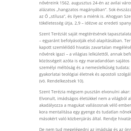
nővéreink 1562. augusztus 24-én az avilai vár
alázatos „hangzatos magányában”. Sok évszázad
az Ő „stílusa”, és ilyen a miénk is. Ahogyan 
tökéletesség útja, 2,9 – idézve az eredeti spany
Szent Teréziát saját megtérésének tapasztalat
– egyaránt befolyásolják első alapításában. Te
kapott szemlélődő hivatás zavartalan megélését
nővérek igazi – a világias lelkülettől, annak 
közösségeit azóta is egy maradandóan sajátos él
személyi méltóság és a nemeslelkűség tudata; 
gyakorlatai teológiai életnek és apostoli szol
(vö. Rendelkezések 10).
Szent Terézia mégsem pusztán elvonulni akar: n
Elvonult, imádságos életükkel nem a világból a
akadályozza a magukat vallásosnak vélő embere
kora mentalitása egy gyenge és tudatlan nőne
másokért való közbenjárás által. Rendje hivatás
De nem tud megelégedni az imádság és az önmeg