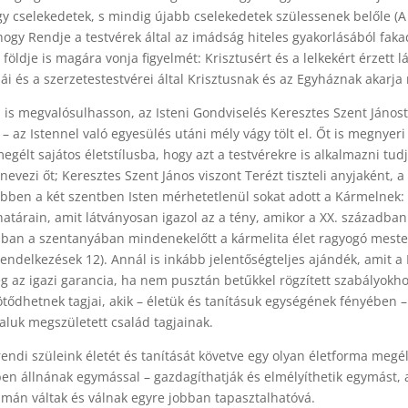
gy cselekedetek, s mindig újabb cselekedetek szülessenek belőle (A b
d, hogy Rendje a testvérek által az imádság hiteles gyakorlásából fa
 földje is magára vonja figyelmét: Krisztusért és a lelkekért érzett 
és a szerzetestestvérei által Krisztusnak és az Egyháznak akarja m
 is megvalósulhasson, az Isteni Gondviselés Keresztes Szent János
– az Istennel való egyesülés utáni mély vágy tölt el. Őt is megnyer
egélt sajátos életstílusba, hogy azt a testvérekre is alkalmazni tud
nevezi őt; Keresztes Szent János viszont Terézt tiszteli anyjaként, a
 – Ebben a két szentben Isten mérhetetlenül sokat adott a Kármelnek:
atárain, amit látványosan igazol az a tény, amikor a XX. századba
nban a szentanyában mindenekelőtt a kármelita élet ragyogó mestern
(Rendelkezések 12). Annál is inkább jelentőségteljes ajándék, amit 
az igazi garancia, ha nem pusztán betűkkel rögzített szabályokhoz
dhetnek tagjai, akik – életük és tanításuk egységének fényében – 
taluk megszületett család tagjainak.
rendi szüleink életét és tanítását követve egy olyan életforma meg
en állnának egymással – gazdagíthatják és elmélyíthetik egymást, a
amán váltak és válnak egyre jobban tapasztalhatóvá.