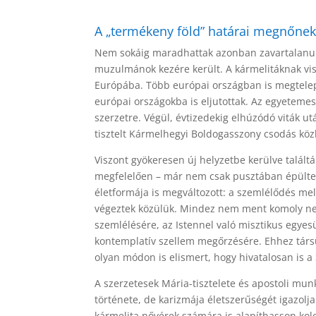
A „termékeny föld” határai megnőne
Nem sokáig maradhattak azonban zavartalanul 
muzulmánok kezére került. A kármelitáknak vis
Európába. Több európai országban is megtelep
európai országokba is eljutottak. Az egyeteme
szerzetre. Végül, évtizedekig elhúzódó viták ut
tisztelt Kármelhegyi Boldogasszony csodás köz
Viszont gyökeresen új helyzetbe kerülve talált
megfelelően – már nem csak pusztában épültek
életformája is megváltozott: a szemlélődés me
végeztek közülük. Mindez nem ment komoly nehé
szemlélésére, az Istennel való misztikus egyes
kontemplatív szellem megőrzésére. Ehhez társu
olyan módon is elismert, hogy hivatalosan is 
A szerzetesek Mária-tisztelete és apostoli mu
története, de karizmája életszerűségét igazolj
kármelita nővérek számára is alapíthasson kol