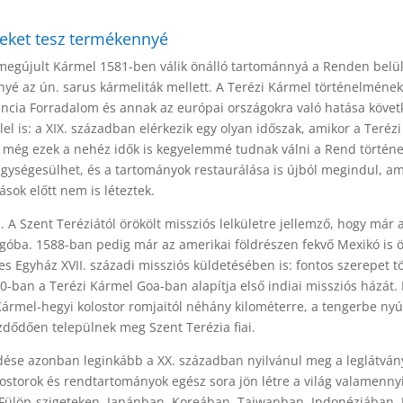
ldeket tesz termékennyé
l megújult Kármel 1581-ben válik önálló tartománnyá a Renden belü
nyé az ún. sarus kármeliták mellett. A Terézi Kármel történelmén
Francia Forradalom és annak az európai országokra való hatása köve
llel is: a XIX. században elérkezik egy olyan időszak, amikor a Te
 még ezek a nehéz idők is kegyelemmé tudnak válni a Rend történet
egységesülhet, és a tartományok restaurálása is újból megindul, am
sok előtt nem is léteztek.
A Szent Teréziától örökölt missziós lelkületre jellemző, hogy már 
ngóba. 1588-ban pedig már az amerikai földrészen fekvő Mexikó is ön
es Egyház XVII. századi missziós küldetésében is: fontos szerepet t
-ban a Terézi Kármel Goa-ban alapítja első indiai missziós házát. 
 Kármel-hegyi kolostor romjaitól néhány kilométerre, a tengerbe nyú
zdődően települnek meg Szent Terézia fiai.
jedése azonban leginkább a XX. században nyilvánul meg a leglát
lostorok és rendtartományok egész sora jön létre a világ valamenn
Fülöp-szigeteken, Japánban, Koreában, Taiwanban, Indonéziában, 