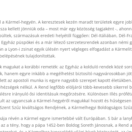
k
a Kármel-hegyén. A keresztesek kezén maradt területek egyre jobb
sza kellett jönniük oda – most már egy közösség tagjaként -, ahonn
ültek, származásuk eredeti helyétől függően: Dél-Itáliában, Dél-
s Egyház püspökei és a már létező szerzetesrendek azonban némi gy
án a Lyon-i zsinat egyik ülésén nyert végleges elfogadást a Kármeli
belépésének tulajdonítottak.
ák magukat a korábbi remeték: az Egyház a kolduló rendek közé soro
, hanem egyre inkább a megélhetést biztosító nagyvárosokban jötte
llett az apostoli munka is egyre nagyobb szerepet kapott életükbe
zségek nélkül. A Rend legfőbb elöljárói több-kevesebb sikerrel buz
ülésre irányuló ősi identitásuk megőrzésére. Különösen Illés prófét
lt az ugyancsak a Kármel-hegyéről magukkal hozott és hűségesen ő
a Szent Szűz kiváltságos Rendjének, a Kármelhegyi Boldogságos Szűz
nkája révén a Kármel egyre ismertebbé vált Európában. S bár a lany
a az a tény, hogy a pápa 1452-ben Boldog Soreth Jánosnak, a Rend a
ostorokat, és a Kármelhez kapcsolódó világi hívek közösségét, az ú