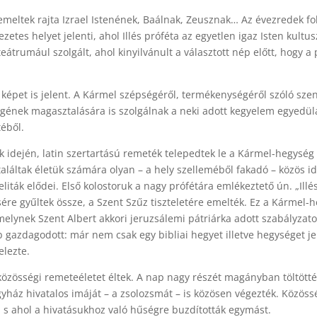
emeltek rajta Izrael Istenének, Baálnak, Zeusznak… Az évezredek fo
tes helyet jelenti, ahol Illés próféta az egyetlen igaz Isten kultusz
átrumául szolgált, ahol kinyilvánult a választott nép előtt, hogy a 
épet is jelent. A Kármel szépségéről, termékenységéről szóló szent
égének magasztalására is szolgálnak a neki adott kegyelem egyedül
éből.
úk idején, latin szertartású remeték telepedtek le a Kármel-hegysé
láltak életük számára olyan – a hely szelleméből fakadó – közös ide
liták elődei. Első kolostoruk a nagy prófétára emlékeztető ún. „Illés
ére gyűltek össze, a Szent Szűz tiszteletére emelték. Ez a Kármel
elynek Szent Albert akkori jeruzsálemi pátriárka adott szabályzatot 
 gazdagodott: már nem csak egy bibliai hegyet illetve hegységet jel
elezte.
özösségi remeteéletet éltek. A nap nagy részét magányban töltött
yház hivatalos imáját – a zsolozsmát – is közösen végezték. Közöss
, s ahol a hivatásukhoz való hűségre buzdították egymást.