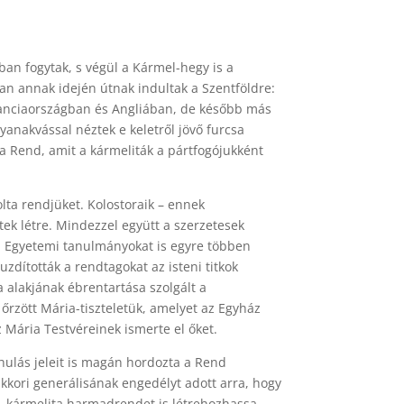
an fogytak, s végül a Kármel-hegy is a
an annak idején útnak indultak a Szentföldre:
Franciaországban és Angliában, de később más
anakvással néztek e keletről jövő furcsa
ta Rend, amit a kármeliták a pártfogójukként
lta rendjüket. Kolostoraik – ennek
k létre. Mindezzel együtt a szerzetesek
n. Egyetemi tanulmányokat is egyre többen
dították a rendtagokat az isteni titkok
a alakjának ébrentartása szolgált a
rzött Mária-tiszteletük, amelyet az Egyház
 Mária Testvéreinek ismerte el őket.
hulás jeleit is magán hordozta a Rend
kkori generálisának engedélyt adott arra, hogy
n. kármelita harmadrendet is létrehozhassa.