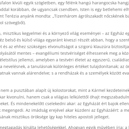
osfalon kívüli egyik szögletben, egy félénk hangú harangocska han
dal korábban, de ugyancsak csendben, Isten is egy betlehemi elhag
Szent Terézia anyánk mondta: „Tizenhárom ágrólszakadt nőcskének bá
ol szövegből).
a, misztikus kegyelmei és a környező világ eseményei – az Egyház 
réz belső és külső világa egyaránt kiveszi részét abban, hogy a sze
 és az ehhez szükséges elvonultságot a szigorú klauzúra biztosítja,
befolyásától mentes – evangéliumi testvériséget élhessenek meg a k
etstílus jellemzi, amelyben a testvéri életet az egyszerű, családias 
a nevelésnek, a tanulásnak különleges értéket tulajdonítanak; az 
gálatnak vannak alárendelve; s a rendházak és a személyek között ev
em a pusztában alapít új kolostorokat, mint a Kármel kezdeteinek s
kar kivonulni, hanem csak a világias lelkülettől óhajt megszabadul
ket. És mindenekelőtt cselekedni akar: az Egyházát ért bajok ell
k megengedi. Az imádság erejével akar küzdeni az Egyházáért: a m
ának misztikus öröksége így kap hiteles apostoli jelleget.
tagadás kínálta lehetőségekkel. Ahogyan egyik művében írja: a le