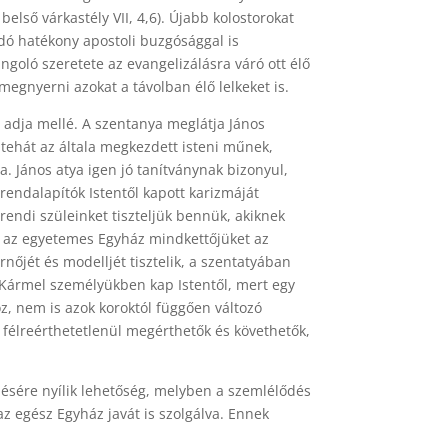
első várkastély VII, 4,6). Újabb kolostorokat
kadó hatékony apostoli buzgósággal is
lángoló szeretete az evangelizálásra váró ott élő
egnyerni azokat a távolban élő lelkeket is.
t adja mellé. A szentanya meglátja János
i tehát az általa megkezdett isteni műnek,
ja. János atya igen jó tanítványnak bizonyul,
 rendalapítók Istentől kapott karizmáját
 rendi szüleinket tiszteljük bennük, akiknek
n az egyetemes Egyház mindkettőjüket az
őjét és modelljét tisztelik, a szentatyában
a Kármel személyükben kap Istentől, mert egy
, nem is azok koroktól függően változó
félreérthetetlenül megérthetők és követhetők,
élésére nyílik lehetőség, melyben a szemlélődés
z egész Egyház javát is szolgálva. Ennek