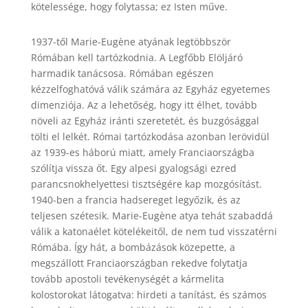
kötelessége, hogy folytassa; ez Isten műve.
1937-től Marie-Eugène atyának legtöbbször
Rómában kell tartózkodnia. A Legfőbb Elöljáró
harmadik tanácsosa. Rómában egészen
kézzelfoghatóvá válik számára az Egyház egyetemes
dimenziója. Az a lehetőség, hogy itt élhet, tovább
növeli az Egyház iránti szeretetét, és buzgósággal
tölti el lelkét. Római tartózkodása azonban lerövidül
az 1939-es háború miatt, amely Franciaországba
szólítja vissza őt. Egy alpesi gyalogsági ezred
parancsnokhelyettesi tisztségére kap mozgósítást.
1940-ben a francia hadsereget legyőzik, és az
teljesen szétesik. Marie-Eugène atya tehát szabaddá
válik a katonaélet kötelékeitől, de nem tud visszatérni
Rómába. Így hát, a bombázások közepette, a
megszállott Franciaországban rekedve folytatja
tovább apostoli tevékenységét a kármelita
kolostorokat látogatva: hirdeti a tanítást, és számos