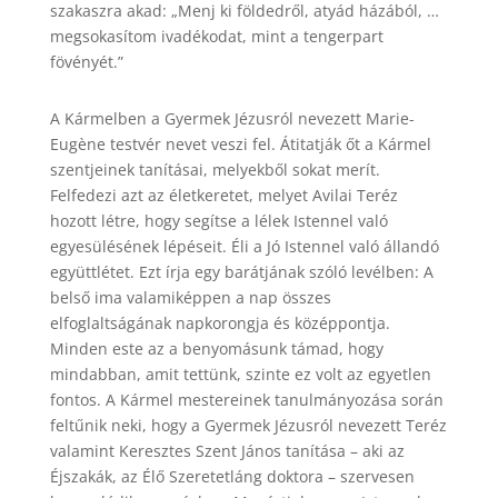
szakaszra akad: „Menj ki földedről, atyád házából, …
megsokasítom ivadékodat, mint a tengerpart
fövényét.”
A Kármelben a Gyermek Jézusról nevezett Marie-
Eugène testvér nevet veszi fel. Átitatják őt a Kármel
szentjeinek tanításai, melyekből sokat merít.
Felfedezi azt az életkeretet, melyet Avilai Teréz
hozott létre, hogy segítse a lélek Istennel való
egyesülésének lépéseit. Éli a Jó Istennel való állandó
együttlétet. Ezt írja egy barátjának szóló levélben: A
belső ima valamiképpen a nap összes
elfoglaltságának napkorongja és középpontja.
Minden este az a benyomásunk támad, hogy
mindabban, amit tettünk, szinte ez volt az egyetlen
fontos. A Kármel mestereinek tanulmányozása során
feltűnik neki, hogy a Gyermek Jézusról nevezett Teréz
valamint Keresztes Szent János tanítása – aki az
Éjszakák, az Élő Szeretetláng doktora – szervesen