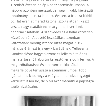
Tizenhét évesen belép Rodez szemináriumába. A
háború azonban megszakítja, vagy inkább kiegészíti
tanulmányait. 1914-ben, 20 évesen, a frontra küldik
őt. Hat éven át marad katonai szolgálatban. Részt
vesz a nagy csatákban: az argonne-i, verduni,
flandriai csatában. A szenvedés és a halál közvetlen
közelében él. Alapvető hozzáállása azonban
változatlan: mindig Istenre bízza magát. 1917.
március 6-án ezt írja egyik barátjának: Teljesen a
Gondviselésre hagyatkozom: ez lelkem általános
magatartása. E háborún keresztül érlelődik férfivá. A
megpróbáltatások és a parancsnoklás által
megérlelődve tér vissza a szemináriumba. Több
ajánlatot is kap, hogy a világban maradva ragyogó
karriert fusson be, de ő hű akar maradni a papságra
szóló hivatásához.