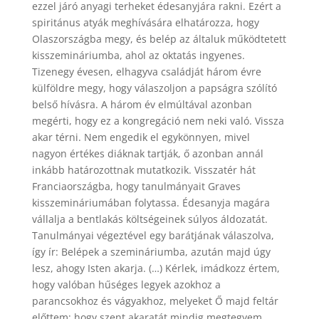
ezzel járó anyagi terheket édesanyjára rakni. Ezért a
spiritánus atyák meghívására elhatározza, hogy
Olaszországba megy, és belép az általuk működtetett
kisszemináriumba, ahol az oktatás ingyenes.
Tizenegy évesen, elhagyva családját három évre
külföldre megy, hogy válaszoljon a papságra szólító
belső hívásra. A három év elmúltával azonban
megérti, hogy ez a kongregáció nem neki való. Vissza
akar térni. Nem engedik el egykönnyen, mivel
nagyon értékes diáknak tartják, ő azonban annál
inkább határozottnak mutatkozik. Visszatér hát
Franciaországba, hogy tanulmányait Graves
kisszemináriumában folytassa. Édesanyja magára
vállalja a bentlakás költségeinek súlyos áldozatát.
Tanulmányai végeztével egy barátjának válaszolva,
így ír: Belépek a szemináriumba, azután majd úgy
lesz, ahogy Isten akarja. (…) Kérlek, imádkozz értem,
hogy valóban hűséges legyek azokhoz a
parancsokhoz és vágyakhoz, melyeket Ő majd feltár
előttem; hogy szent akaratát mindig megtegyem.