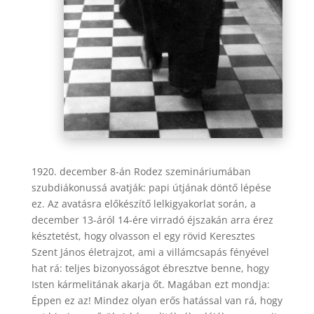
1920. december 8-án Rodez szemináriumában
szubdiákonussá avatják: papi útjának döntő lépése
ez. Az avatásra előkészítő lelkigyakorlat során, a
december 13-áról 14-ére virradó éjszakán arra érez
késztetést, hogy olvasson el egy rövid Keresztes
Szent János életrajzot, ami a villámcsapás fényével
hat rá: teljes bizonyosságot ébresztve benne, hogy
Isten kármelitának akarja őt. Magában ezt mondja:
Éppen ez az! Mindez olyan erős hatással van rá, hogy