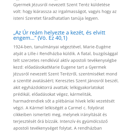
Gyermek Jézusról nevezett Szent Teréz küldetése
volt: hogy kiárassza az irgalmasságot, vagyis hogy az
isteni Szeretet fáradhatatlan tanúja legyen.
„Az Úr reám helyezte a kezét, és elvitt
engem…” (Vö. Ez 40,1)
1924-ben, tanulmányai végeztével, Marie-Eugène
atyát a Lille-i Rendházba küldik. A fiatal, buzgósággal
telt szerzetes rendkívül aktív apostoli tevékenységbe
kezd: előadásokatMarie Eugene tart a Gyermek
Jézusról nevezett Szent Terézről, szentmiséket mond
a szentté avatásáért; Keresztes Szent Jánosról beszél,
akit egyházdoktorrá avattak; lelkigyakorlatokat
prédikál, előadásokat végez, kármeliták,
harmadrendiek sőt a plébániai hívek lelki vezetését
végzi. A Kármel lelkiségét a Carmel c. folyóirat
cikkeiben ismerteti meg, melynek irányítását és
terjesztését őrá bízzák. Intenzív és gyümölcsöző
apostoli tevékenységet folytat. A rendházban