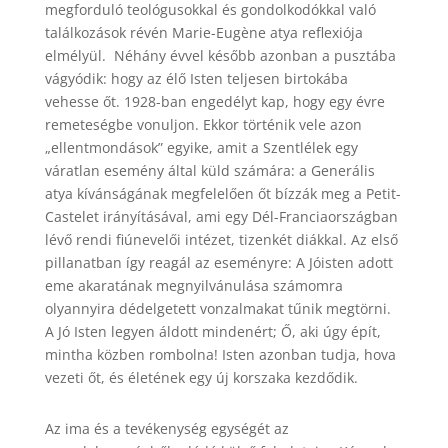
megforduló teológusokkal és gondolkodókkal való
találkozások révén Marie-Eugène atya reflexiója
elmélyül. Néhány évvel később azonban a pusztába
vágyódik: hogy az élő Isten teljesen birtokába
vehesse őt. 1928-ban engedélyt kap, hogy egy évre
remeteségbe vonuljon. Ekkor történik vele azon
„ellentmondások” egyike, amit a Szentlélek egy
váratlan esemény által küld számára: a Generális
atya kívánságának megfelelően őt bízzák meg a Petit-
Castelet irányításával, ami egy Dél-Franciaországban
lévő rendi fiúnevelői intézet, tizenkét diákkal. Az első
pillanatban így reagál az eseményre: A Jóisten adott
eme akaratának megnyilvánulása számomra
olyannyira dédelgetett vonzalmakat tűnik megtörni.
A Jó Isten legyen áldott mindenért; Ő, aki úgy épít,
mintha közben rombolna! Isten azonban tudja, hova
vezeti őt, és életének egy új korszaka kezdődik.
Az ima és a tevékenység egységét az