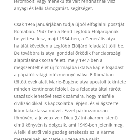
lerombolt, vagy menekültté vált rendháznak visz
anyagi és lelki támogatást, segítséget.
Csak 1946 januárjában tudja újból elfoglalni posztját
Rómában. 1947-ben a Rend Legfőbb Elöljárójának
helyettese lesz, majd 1954-ben, a Generális atya
halálát követően a Legfőbb Elöljáró feladatát tölti be.
De továbbra is atyai gonddal őrködik franciaországi
alapításának sorsa felett, mely 1947-ben a
megszentelt élet új formájába iktatva kap elfogadást
a pápától: világi intézménnyé válva. E Rómában
töltött évek alatt Marie-Eugène atya apostoli tekintete
minden kontinenst felölel, és a feladata által rárótt
utazások lehetővé teszik számára, hogy másféle
civilizációkkal is kapcsolatba lépjen, és világszerte
kibontakoztassa művét. Ezzel párhuzamosan
főművén, a Je veux voir Dieu (Látni akarom Istent)
című könyvén is dolgozik, ami 1949-ben jelenik meg.
A lelki életről való gazdag értekezés ez: a Kármel
mestereinek, és Marie-Eugène atya saját