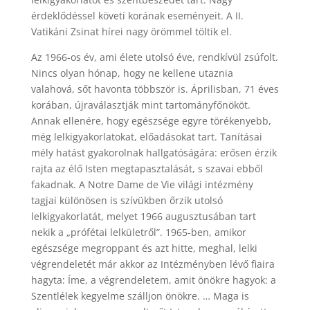
érdeklődéssel követi korának eseményeit. A II.
Vatikáni Zsinat hírei nagy örömmel töltik el.
Az 1966-os év, ami élete utolsó éve, rendkívül zsúfolt.
Nincs olyan hónap, hogy ne kellene utaznia
valahová, sőt havonta többször is. Áprilisban, 71 éves
korában, újraválasztják mint tartományfőnököt.
Annak ellenére, hogy egészsége egyre törékenyebb,
még lelkigyakorlatokat, előadásokat tart. Tanításai
mély hatást gyakorolnak hallgatóságára: erősen érzik
rajta az élő Isten megtapasztalását, s szavai ebből
fakadnak. A Notre Dame de Vie világi intézmény
tagjai különösen is szívükben őrzik utolsó
lelkigyakorlatát, melyet 1966 augusztusában tart
nekik a „prófétai lelkületről”. 1965-ben, amikor
egészsége megroppant és azt hitte, meghal, lelki
végrendeletét már akkor az Intézményben lévő fiaira
hagyta: Íme, a végrendeletem, amit önökre hagyok: a
Szentlélek kegyelme szálljon önökre. … Maga is