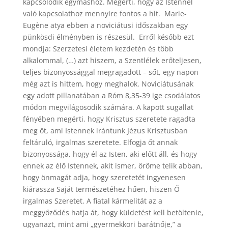
kapcsolódik egymáshoz. Megérti, hogy az Istennel
való kapcsolathoz mennyire fontos a hit. Marie-
Eugène atya ebben a noviciátusi időszakban egy
pünkösdi élményben is részesül. Erről később ezt
mondja: Szerzetesi életem kezdetén és több
alkalommal, (…) azt hiszem, a Szentlélek erőteljesen,
teljes bizonyossággal megragadott – sőt, egy napon
még azt is hittem, hogy meghalok. Noviciátusának
egy adott pillanatában a Róm 8,35-39 ige csodálatos
módon megvilágosodik számára. A kapott sugallat
fényében megérti, hogy Krisztus szeretete ragadta
meg őt, ami Istennek irántunk Jézus Krisztusban
feltáruló, irgalmas szeretete. Elfogja őt annak
bizonyossága, hogy él az Isten, aki előtt áll, és hogy
ennek az élő Istennek, akit ismer, öröme telik abban,
hogy önmagát adja, hogy szeretetét ingyenesen
kiárassza Saját természetéhez hűen, hiszen Ő
irgalmas Szeretet. A fiatal kármelitát az a
meggyőződés hatja át, hogy küldetést kell betöltenie,
ugyanazt, mint ami „gyermekkori barátnője,” a