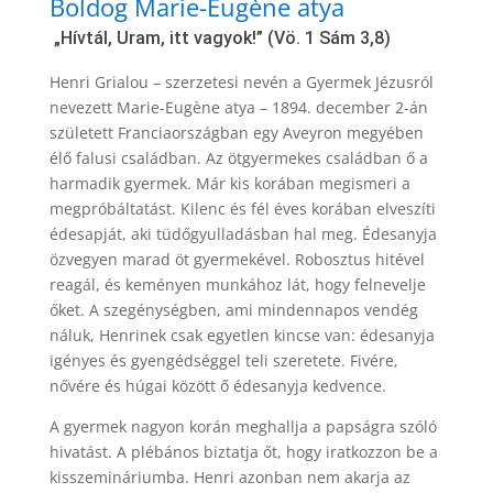
Boldog Marie-Eugène atya
„Hívtál, Uram, itt vagyok!” (Vö. 1 Sám 3,8)
Henri Grialou – szerzetesi nevén a Gyermek Jézusról
nevezett Marie-Eugène atya – 1894. december 2-án
született Franciaországban egy Aveyron megyében
élő falusi családban. Az ötgyermekes családban ő a
harmadik gyermek. Már kis korában megismeri a
megpróbáltatást. Kilenc és fél éves korában elveszíti
édesapját, aki tüdőgyulladásban hal meg. Édesanyja
özvegyen marad öt gyermekével. Robosztus hitével
reagál, és keményen munkához lát, hogy felnevelje
őket. A szegénységben, ami mindennapos vendég
náluk, Henrinek csak egyetlen kincse van: édesanyja
igényes és gyengédséggel teli szeretete. Fivére,
nővére és húgai között ő édesanyja kedvence.
A gyermek nagyon korán meghallja a papságra szóló
hivatást. A plébános biztatja őt, hogy iratkozzon be a
kisszemináriumba. Henri azonban nem akarja az