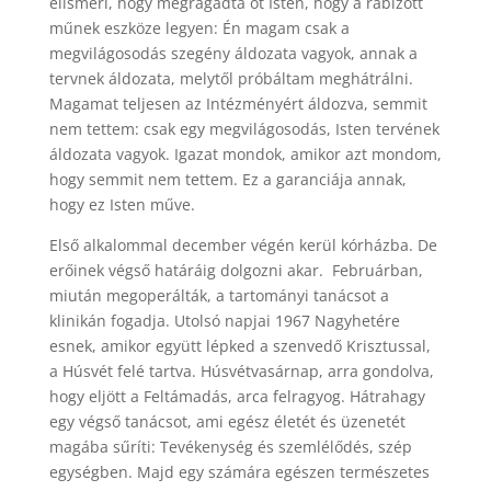
elismeri, hogy megragadta őt Isten, hogy a rábízott
műnek eszköze legyen: Én magam csak a
megvilágosodás szegény áldozata vagyok, annak a
tervnek áldozata, melytől próbáltam meghátrálni.
Magamat teljesen az Intézményért áldozva, semmit
nem tettem: csak egy megvilágosodás, Isten tervének
áldozata vagyok. Igazat mondok, amikor azt mondom,
hogy semmit nem tettem. Ez a garanciája annak,
hogy ez Isten műve.
Első alkalommal december végén kerül kórházba. De
erőinek végső határáig dolgozni akar. Februárban,
miután megoperálták, a tartományi tanácsot a
klinikán fogadja. Utolsó napjai 1967 Nagyhetére
esnek, amikor együtt lépked a szenvedő Krisztussal,
a Húsvét felé tartva. Húsvétvasárnap, arra gondolva,
hogy eljött a Feltámadás, arca felragyog. Hátrahagy
egy végső tanácsot, ami egész életét és üzenetét
magába sűríti: Tevékenység és szemlélődés, szép
egységben. Majd egy számára egészen természetes