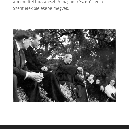
átmenettel hozzáteszi: A magam részéről, én a
Szentlélek ölelésébe megyek.