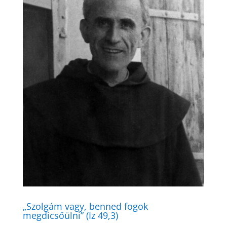
„Szolgám vagy, benned fogok
megdicsőülni” (Iz 49,3)