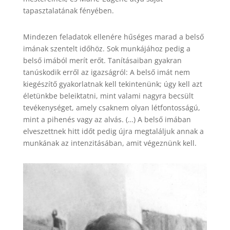
tapasztalatának fényében.
Mindezen feladatok ellenére hűséges marad a belső
imának szentelt időhöz. Sok munkájához pedig a
belső imából merít erőt. Tanításaiban gyakran
tanúskodik erről az igazságról: A belső imát nem
kiegészítő gyakorlatnak kell tekintenünk; úgy kell azt
életünkbe beleiktatni, mint valami nagyra becsült
tevékenységet, amely csaknem olyan létfontosságú,
mint a pihenés vagy az alvás. (…) A belső imában
elveszettnek hitt időt pedig újra megtaláljuk annak a
munkának az intenzitásában, amit végeznünk kell.