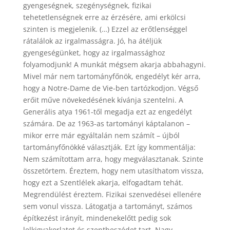
gyengeségnek, szegénységnek, fizikai
tehetetlenségnek erre az érzésére, ami erkölcsi
szinten is megjelenik. (…) Ezzel az erőtlenséggel
rátalálok az irgalmasságra. Jó, ha átéljük
gyengeségünket, hogy az irgalmassághoz
folyamodjunk! A munkát mégsem akarja abbahagyni.
Mivel már nem tartományfőnök, engedélyt kér arra,
hogy a Notre-Dame de Vie-ben tartózkodjon. Végső
erőit műve növekedésének kívánja szentelni. A
Generális atya 1961-től megadja ezt az engedélyt
számára. De az 1963-as tartományi káptalanon –
mikor erre már egyáltalán nem számít – újból
tartományfőnökké választják. Ezt így kommentálja:
Nem számítottam arra, hogy megválasztanak. Szinte
összetörtem. Éreztem, hogy nem utasíthatom vissza,
hogy ezt a Szentlélek akarja, elfogadtam tehát.
Megrendülést éreztem. Fizikai szenvedései ellenére
sem vonul vissza. Látogatja a tartományt, számos
építkezést irányít, mindenekelőtt pedig sok
lelkigyakorlatot és szentbeszédet tart. Nagy