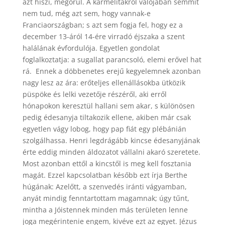
azt hiszi, megőrül. A kármelitákról valójában semmit
nem tud, még azt sem, hogy vannak-e
Franciaországban; s azt sem fogja fel, hogy ez a
december 13-áról 14-ére virradó éjszaka a szent
halálának évfordulója. Egyetlen gondolat
foglalkoztatja: a sugallat parancsoló, elemi erővel hat
rá. Ennek a döbbenetes erejű kegyelemnek azonban
nagy lesz az ára: erőteljes ellenállásokba ütközik
püspöke és lelki vezetője részéről, aki erről
hónapokon keresztül hallani sem akar, s különösen
pedig édesanyja tiltakozik ellene, akiben már csak
egyetlen vágy lobog, hogy pap fiát egy plébánián
szolgálhassa. Henri legdrágább kincse édesanyjának
érte eddig minden áldozatot vállalni akaró szeretete.
Most azonban ettől a kincstől is meg kell fosztania
magát. Ezzel kapcsolatban később ezt írja Berthe
húgának: Azelőtt, a szenvedés iránti vágyamban,
anyát mindig fenntartottam magamnak; úgy tűnt,
mintha a Jóistennek minden más területen lenne
joga megérintenie engem, kivéve ezt az egyet. Jézus