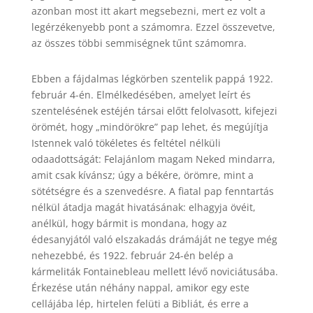
azonban most itt akart megsebezni, mert ez volt a
legérzékenyebb pont a számomra. Ezzel összevetve,
az összes többi semmiségnek tűnt számomra.
Ebben a fájdalmas légkörben szentelik pappá 1922.
február 4-én. Elmélkedésében, amelyet leírt és
szentelésének estéjén társai előtt felolvasott, kifejezi
örömét, hogy „mindörökre” pap lehet, és megújítja
Istennek való tökéletes és feltétel nélküli
odaadottságát: Felajánlom magam Neked mindarra,
amit csak kívánsz; úgy a békére, örömre, mint a
sötétségre és a szenvedésre. A fiatal pap fenntartás
nélkül átadja magát hivatásának: elhagyja övéit,
anélkül, hogy bármit is mondana, hogy az
édesanyjától való elszakadás drámáját ne tegye még
nehezebbé, és 1922. február 24-én belép a
kármeliták Fontainebleau mellett lévő noviciátusába.
Érkezése után néhány nappal, amikor egy este
cellájába lép, hirtelen felüti a Bibliát, és erre a