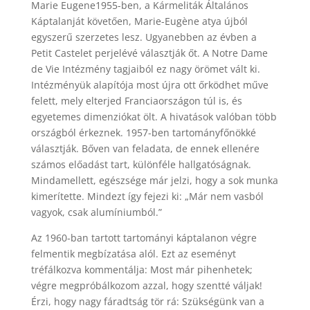
Marie Eugene1955-ben, a Kármeliták Általános
Káptalanját követően, Marie-Eugène atya újból
egyszerű szerzetes lesz. Ugyanebben az évben a
Petit Castelet perjelévé választják őt. A Notre Dame
de Vie Intézmény tagjaiból ez nagy örömet vált ki.
Intézményük alapítója most újra ott őrködhet műve
felett, mely elterjed Franciaországon túl is, és
egyetemes dimenziókat ölt. A hivatások valóban több
országból érkeznek. 1957-ben tartományfőnökké
választják. Bőven van feladata, de ennek ellenére
számos előadást tart, különféle hallgatóságnak.
Mindamellett, egészsége már jelzi, hogy a sok munka
kimerítette. Mindezt így fejezi ki: „Már nem vasból
vagyok, csak alumíniumból.”
Az 1960-ban tartott tartományi káptalanon végre
felmentik megbízatása alól. Ezt az eseményt
tréfálkozva kommentálja: Most már pihenhetek;
végre megpróbálkozom azzal, hogy szentté váljak!
Érzi, hogy nagy fáradtság tör rá: Szükségünk van a