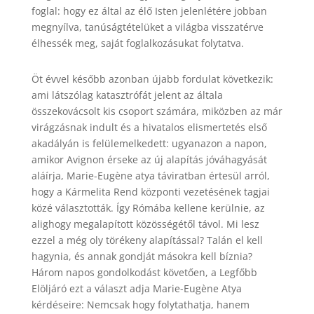
foglal: hogy ez által az élő Isten jelenlétére jobban
megnyílva, tanúságtételüket a világba visszatérve
élhessék meg, saját foglalkozásukat folytatva.
Öt évvel később azonban újabb fordulat következik:
ami látszólag katasztrófát jelent az általa
összekovácsolt kis csoport számára, miközben az már
virágzásnak indult és a hivatalos elismertetés első
akadályán is felülemelkedett: ugyanazon a napon,
amikor Avignon érseke az új alapítás jóváhagyását
aláírja, Marie-Eugène atya táviratban értesül arról,
hogy a Kármelita Rend központi vezetésének tagjai
közé választották. Így Rómába kellene kerülnie, az
alighogy megalapított közösségétől távol. Mi lesz
ezzel a még oly törékeny alapítással? Talán el kell
hagynia, és annak gondját másokra kell bíznia?
Három napos gondolkodást követően, a Legfőbb
Elöljáró ezt a választ adja Marie-Eugène Atya
kérdéseire: Nemcsak hogy folytathatja, hanem