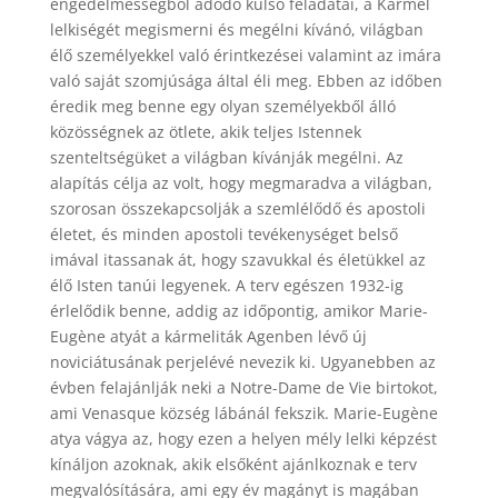
engedelmességből adódó külső feladatai, a Kármel
lelkiségét megismerni és megélni kívánó, világban
élő személyekkel való érintkezései valamint az imára
való saját szomjúsága által éli meg. Ebben az időben
éredik meg benne egy olyan személyekből álló
közösségnek az ötlete, akik teljes Istennek
szenteltségüket a világban kívánják megélni. Az
alapítás célja az volt, hogy megmaradva a világban,
szorosan összekapcsolják a szemlélődő és apostoli
életet, és minden apostoli tevékenységet belső
imával itassanak át, hogy szavukkal és életükkel az
élő Isten tanúi legyenek. A terv egészen 1932-ig
érlelődik benne, addig az időpontig, amikor Marie-
Eugène atyát a kármeliták Agenben lévő új
noviciátusának perjelévé nevezik ki. Ugyanebben az
évben felajánlják neki a Notre-Dame de Vie birtokot,
ami Venasque község lábánál fekszik. Marie-Eugène
atya vágya az, hogy ezen a helyen mély lelki képzést
kínáljon azoknak, akik elsőként ajánlkoznak e terv
megvalósítására, ami egy év magányt is magában